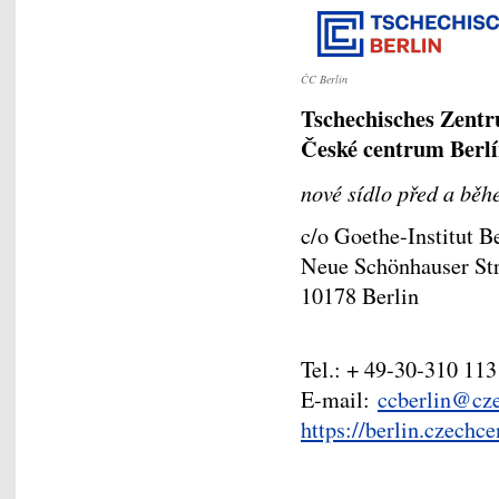
ČC Berlín
Tschechisches Zentr
České centrum Berl
nové sídlo před a běh
c/o Goethe-Institut B
Neue Schönhauser Str
10178 Berlin
Tel.: + 49-30-310 113
E-mail:
ccberlin@cze
https://berlin.czechce