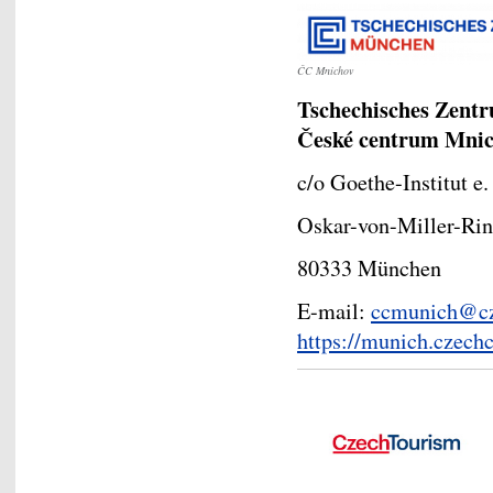
ČC Mnichov
Tschechisches Zen
České centrum Mni
c/o Goethe-Institut e.
Oskar-von-Miller-Rin
80333 München
E-mail:
ccmunich@cz
https://munich.czechc