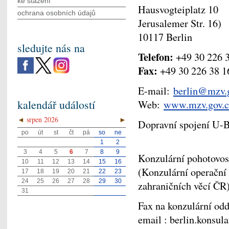
ke stažení
Hausvogteiplatz 10 (
ochrana osobních údajů
Jerusalemer Str. 16)
10117 Berlin
sledujte nás na
Telefon:
+49 30 226 3
Fax:
+49 30 226 38 1
E-mail:
berlin@mzv.
kalendář událostí
Web:
www.mzv.gov.cz
◄
srpen 2026
►
Dopravní spojení U-B
po
út
st
čt
pá
so
ne
1
2
3
4
5
6
7
8
9
Konzulární pohotovos
10
11
12
13
14
15
16
(Konzulární operační
17
18
19
20
21
22
23
24
25
26
27
28
29
30
zahraničních věcí Č
31
Fax na konzulární odd
email : berlin.konsu