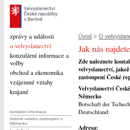
zprávy a události
Úvod
>
O velvyslan
o velvyslanectví
Jak nás najdete
konzulární informace a
Zde naleznete kontak
volby
velvyslanectví, jakož
obchod a ekonomika
zastoupení České re
vzájemné vztahy
Velvyslanectví České
krajané
Německo
Botschaft der Tschec
Deutschland:
kontaktní informace
historie našeho zastoupení v
Německu
Adresa: