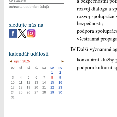
a bezpečnostní pol
ke stažení
ochrana osobních údajů
rozvoj dialogu a s
rozvoj spolupráce v
bezpečnosti;
sledujte nás na
podpora spoluprác
všestranná propaga
B/ Další významné a
kalendář událostí
konzulární služby 
◄
srpen 2026
►
podpora kulturní s
po
út
st
čt
pá
so
ne
1
2
3
4
5
6
7
8
9
10
11
12
13
14
15
16
17
18
19
20
21
22
23
24
25
26
27
28
29
30
31