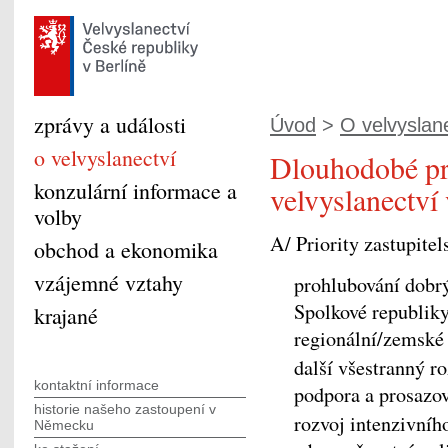
zprávy a události
Úvod
>
O velvyslan
o velvyslanectví
Dlouhodobé pr
konzulární informace a
velvyslanectví 
volby
A/ Priority zastupite
obchod a ekonomika
vzájemné vztahy
prohlubování dobr
Spolkové republiky
krajané
regionální/zemské 
další všestranný r
kontaktní informace
podpora a prosazo
historie našeho zastoupení v
rozvoj intenzivníh
Německu