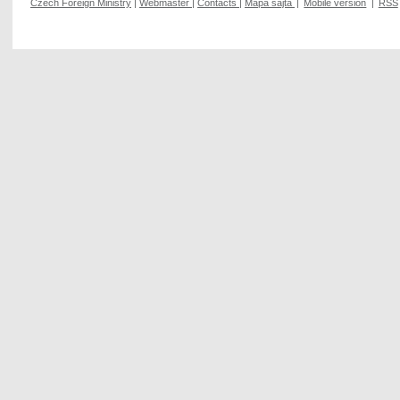
Czech Foreign Ministry
|
Webmaster
|
Contacts
|
Mapa sajta
|
Mobile version
|
RSS