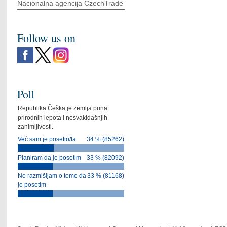
Nacionalna agencija CzechTrade
Follow us on
Poll
Republika Češka je zemlja puna
prirodnih lepota i nesvakidašnjih
zanimljivosti.
Već sam je posetio/la
34 % (85262)
Planiram da je posetim
33 % (82092)
Ne razmišljam o tome da
33 % (81168)
je posetim