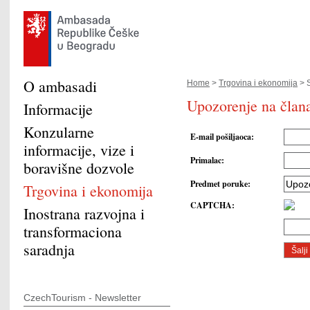
O ambasadi
Home
>
Trgovina i ekonomija
> S
Upozorenje na člana
Informacije
Konzularne
E-mail pošiljaoca
:
informacije, vize i
Primalac
:
boravišne dozvole
Predmet poruke
:
Trgovina i ekonomija
CAPTCHA
:
Inostrana razvojna i
transformaciona
saradnja
CzechTourism - Newsletter