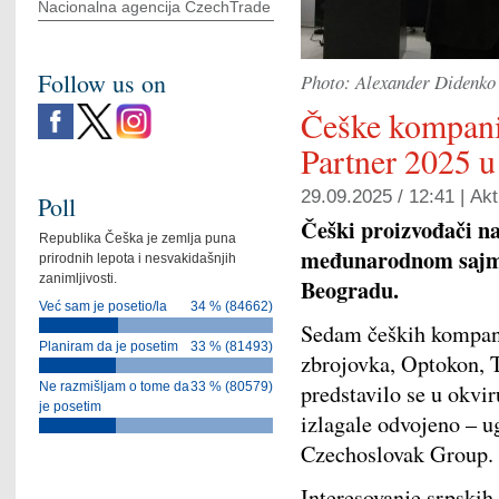
Nacionalna agencija CzechTrade
Follow us on
Photo: Alexander Didenko
Češke kompani
Partner 2025 
29.09.2025 / 12:41 |
Akt
Poll
Češki proizvođači na
Republika Češka je zemlja puna
međunarodnom sajmu
prirodnih lepota i nesvakidašnjih
zanimljivosti.
Beogradu.
Već sam je posetio/la
34 % (84662)
Sedam čeških kompan
Planiram da je posetim
33 % (81493)
zbrojovka, Optokon, 
Ne razmišljam o tome da
33 % (80579)
predstavilo se u okvir
je posetim
izlagale odvojeno – 
Czechoslovak Group.
Interesovanje srpskih 