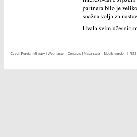
partnera bilo je velik
snažna volja za nastav
Hvala svim učesnicima
Czech Foreign Ministry
|
Webmaster
|
Contacts
|
Mapa sajta
|
Mobile version
|
RSS