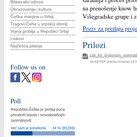
Bilateralni odnosi
na prenošenje know h
Obrazovanje i kultura
Višegradske grupe i 
Češka manjina u Srbiji
Tragovi Čeha u srpskoj istoriji
Poziv za predaju pro
Vojna groblja u Republici Srbiji
Linkovi
Prilozi
Najčešća pitanja
call_for_proposals_visegr
46 KB PDF (Adobe Acrobat) 03.
Follow us on
Poll
Republika Češka je zemlja puna
prirodnih lepota i nesvakidašnjih
zanimljivosti.
Već sam je posetio/la
34 % (85269)