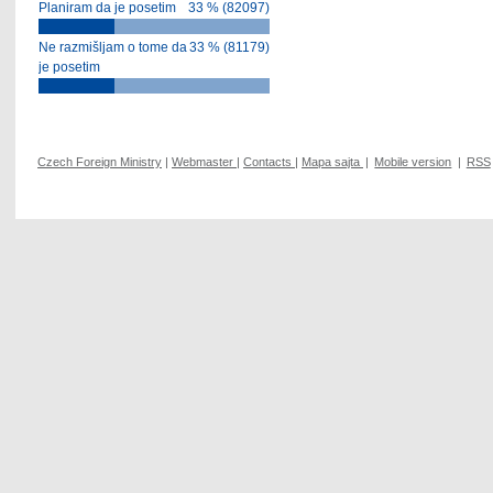
Planiram da je posetim
33 % (82097)
Ne razmišljam o tome da
33 % (81179)
je posetim
Czech Foreign Ministry
|
Webmaster
|
Contacts
|
Mapa sajta
|
Mobile version
|
RSS