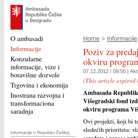
O ambasadi
Home
>
Informacije
Informacije
Poziv za preda
Konzularne
okviru progra
informacije, vize i
07.12.2012 / 09:50 |
Akt
boravišne dozvole
(This article expired
Trgovina i ekonomija
Ambasada Republike
Inostrana razvojna i
Višegradski fond izd
transformaciona
okviru programa Vi
saradnja
Ovi projekti, koji bi
sledećih prioriteta: v
Informacije o Republici Češkoj
saradnja i proces pri