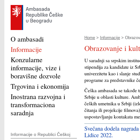
O ambasadi
Home
>
Informacije
> Obrazova
Obrazovanje i kul
Informacije
Konzularne
U saradnji sa srpskim insti
informacije, vize i
stipendija za kandidate iz 
univerzitetu kao i slanje stu
boravišne dozvole
programe za predstavnike č
Trgovina i ekonomija
Češka ambasada se takođe tr
Inostrana razvojna i
Srbije u oblasti kulture. A
transformaciona
čeških umetnika u Srbiji (iz
čitanja ili projekcije filmo
saradnja
uspostavljanju kontakata me
Svečana dodela nagrada
Lidice 2022.
Informacije o Republici Češkoj