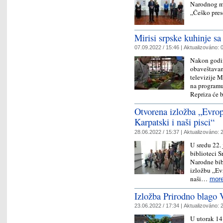
Narodnog mu
„Češko pres
Mirisi srpske kuhinje s
07.09.2022 / 15:46 |
Aktualizováno:
0
Nakon godin
obaveštavam
televizije 
na programu
Repriza će 
Otvorena izložba „Evrop
Karpatski i naši pisci“
28.06.2022 / 15:37 |
Aktualizováno:
2
U sredu 22.
biblioteci 
Narodne bib
izložbu „Ev
naši…
mor
Izložba Prirodno blago 
23.06.2022 / 17:34 |
Aktualizováno:
2
U utorak 14