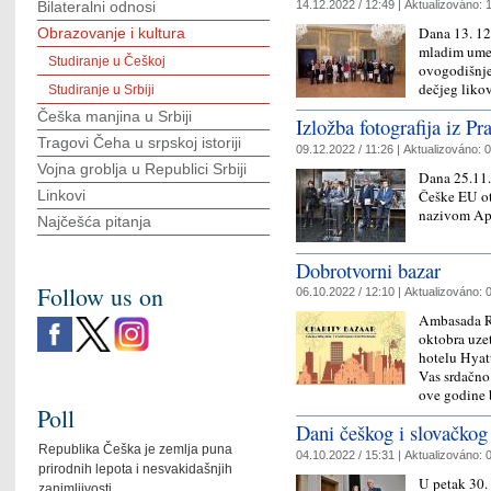
14.12.2022 / 12:49 |
Aktualizováno:
1
Bilateralni odnosi
Dana 13. 12
Obrazovanje i kultura
mladim umet
Studiranje u Češkoj
ovogodišnje
dečjeg liko
Studiranje u Srbiji
Češka manjina u Srbiji
Izložba fotografija iz P
Tragovi Čeha u srpskoj istoriji
09.12.2022 / 11:26 |
Aktualizováno:
0
Vojna groblja u Republici Srbiji
Dana 25.11.
Češke EU ot
Linkovi
nazivom Ap
Najčešća pitanja
Dobrotvorni bazar
Follow us on
06.10.2022 / 12:10 |
Aktualizováno:
0
Ambasada Re
oktobra uze
hotelu Hyat
Vas srdačno
ove godine
Poll
Dani češkog i slovačkog
Republika Češka je zemlja puna
04.10.2022 / 15:31 |
Aktualizováno:
0
prirodnih lepota i nesvakidašnjih
U petak 30.
zanimljivosti.