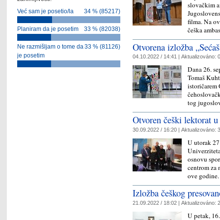
slovačkim 
Već sam je posetio/la
34 % (85217)
Jugoslovens
filma. Na ov
češka ambas
Planiram da je posetim
33 % (82038)
Otvorena izložba „Sećaš 
Ne razmišljam o tome da
33 % (81126)
je posetim
04.10.2022 / 14:41 |
Aktualizováno:
0
Dana 26. se
Tomaš Kuhta
istoričarem
čehoslovačk
tog jugosl
Otvoren češki lektorat
30.09.2022 / 16:20 |
Aktualizováno:
3
U utorak 27.
Univerziteta
osnovu spor
centrom za 
ove godine
Izložba češkog presovan
21.09.2022 / 18:02 |
Aktualizováno:
2
U petak, 16