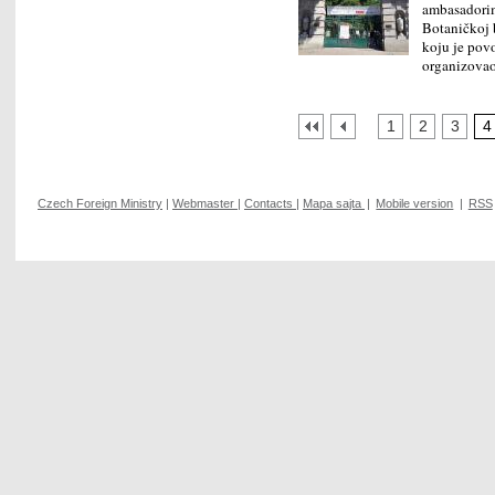
ambasadorim
Botaničkoj 
koju je pov
organizova
1
2
3
4
Czech Foreign Ministry
|
Webmaster
|
Contacts
|
Mapa sajta
|
Mobile version
|
RSS