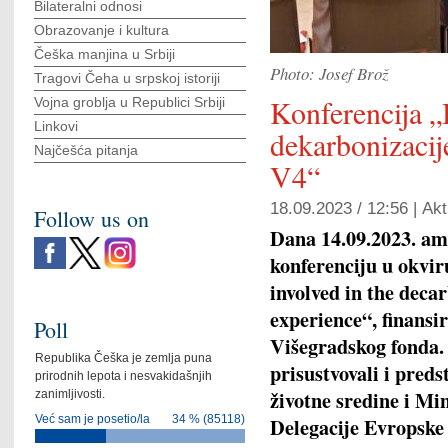
Bilateralni odnosi
Obrazovanje i kultura
Češka manjina u Srbiji
Photo: Josef Brož
Tragovi Čeha u srpskoj istoriji
Konferencija 
Vojna groblja u Republici Srbiji
Linkovi
dekarbonizacije
Najčešća pitanja
V4“
18.09.2023 / 12:56 |
Akt
Follow us on
Dana 14.09.2023. am
konferenciju u okvi
involved in the deca
experience“, finans
Poll
Višegradskog fonda. 
Republika Češka je zemlja puna
prisustvovali i preds
prirodnih lepota i nesvakidašnjih
životne sredine i Min
zanimljivosti.
Već sam je posetio/la
34 % (85118)
Delegacije Evropske 