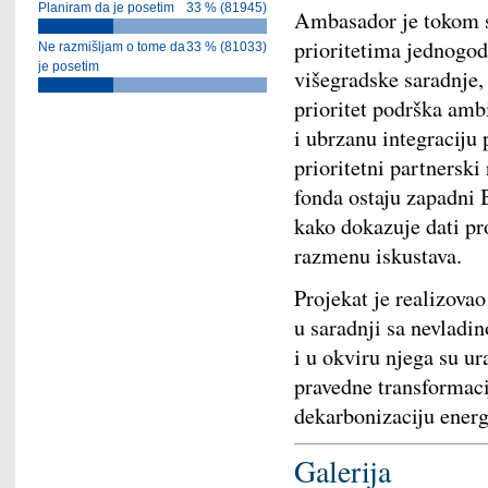
Planiram da je posetim
33 % (81945)
Ambasador je tokom s
prioritetima jednogod
Ne razmišljam o tome da
33 % (81033)
je posetim
višegradske saradnje, 
prioritet podrška amb
i ubrzanu integraciju 
prioritetni partnersk
fonda ostaju zapadni B
kako dokazuje dati pro
razmenu iskustava.
Projekat je realizov
u saradnji sa nevladi
i u okviru njega su ur
pravedne transformaci
dekarbonizaciju energ
Galerija