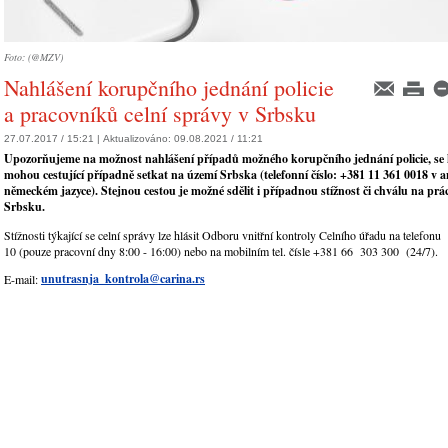
Foto: (@MZV)
Nahlášení korupčního jednání policie
a pracovníků celní správy v Srbsku
27.07.2017 / 15:21 |
Aktualizováno:
09.08.2021 / 11:21
Upozorňujeme na možnost nahlášení případů možného korupčního jednání policie, se 
mohou cestující případně setkat na území Srbska (telefonní číslo: +381 11 361 0018 v 
německém jazyce). Stejnou cestou je možné sdělit i případnou stížnost či chválu na práci
Srbsku.
Stížnosti týkající se celní správy lze hlásit Odboru vnitřní kontroly Celního úřadu na telefo
10 (pouze pracovní dny 8:00 - 16:00) nebo na mobilním tel. čísle +381 66 303 300 (24/7).
unutrasnja_kontrola@carina.rs
E-mail: