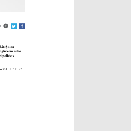
kterým se
anglickém nebo
 policie v
nu +381 11 311 73