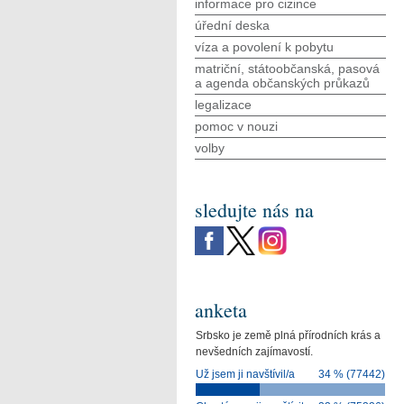
informace pro cizince
úřední deska
víza a povolení k pobytu
matriční, státoobčanská, pasová
a agenda občanských průkazů
legalizace
pomoc v nouzi
volby
sledujte nás na
anketa
Srbsko je země plná přírodních krás a
nevšedních zajímavostí.
Už jsem ji navštívil/a
34 % (77442)