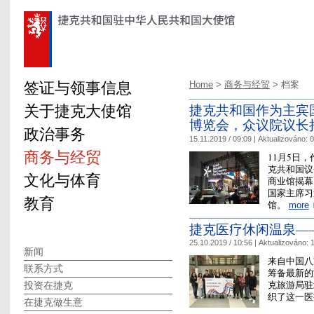
签证与领事信息
Home
>
商务与经贸
> 档案
关于捷克大使馆
捷克共和国作为主宾
博览会，众议院议长
政治事务
15.11.2019 / 09:09 |
Aktualizováno:
0
商务与经贸
11月5日
克共和国议
文化与体育
商业馆揭幕
国家主席习
教育
馆。
more
捷克医疗休闲温泉—
25.10.2019 / 10:56 |
Aktualizováno:
1
新闻
来自中国八
联系方式
筹备最新的
克旅游局驻
投资在捷克
织了这一医
在捷克做生意