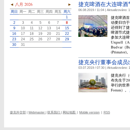
捷克啤酒在大连啤酒
◄
八月 2026
►
06.08.2019 / 11:04 |
Aktualizováno:
1
周日
周一
周二
周三
周四
周五
周六
捷克啤酒首
1
动要归功于
2
3
4
5
6
7
8
还得到了捷
9
10
11
12
13
14
15
啤酒节式捷
16
17
18
19
20
21
22
参加大连啤酒
23
24
25
26
27
28
29
Urquell（
30
31
Budvar（B
(Primator)
捷克央行董事会成员
03.07.2019 / 07:30 |
Aktualizováno:
1
捷克央行（Cz
布先生于2
举行的世界经济
Forum）。
捷克外交部
|
Webmaster
|
联系我们
|
网站地图
|
Mobile version
|
RSS