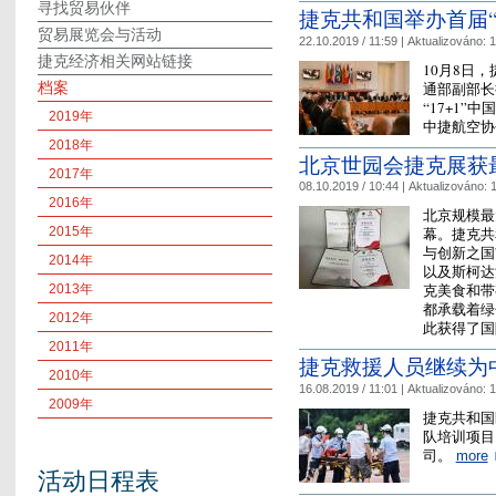
寻找贸易伙伴
捷克共和国举办首届“1
贸易展览会与活动
22.10.2019 / 11:59 |
Aktualizováno:
1
捷克经济相关网站链接
10月8日
通部副部长
档案
“17+1
2019年
中捷航空协
2018年
北京世园会捷克展获
2017年
08.10.2019 / 10:44 |
Aktualizováno:
1
2016年
北京规模最
2015年
幕。捷克共
与创新之国
2014年
以及斯柯达
克美食和带
2013年
都承载着绿
2012年
此获得了
2011年
捷克救援人员继续为
2010年
16.08.2019 / 11:01 |
Aktualizováno:
1
2009年
捷克共和国
队培训项目
司。
more
活动日程表