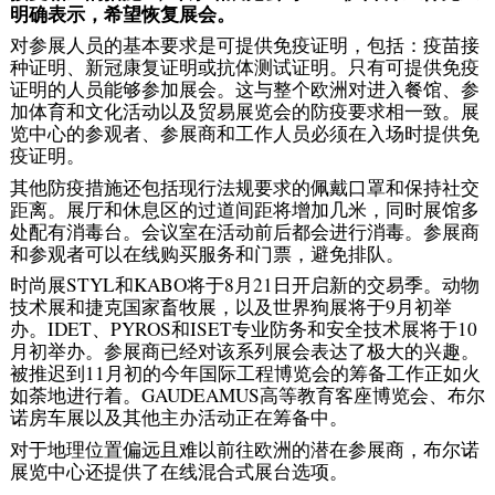
明确表示，希望恢复展会。
对参展人员的基本要求是可提供免疫证明，包括：疫苗接
种证明、新冠康复证明或抗体测试证明。只有可提供免疫
证明的人员能够参加展会。这与整个欧洲对进入餐馆、参
加体育和文化活动以及贸易展览会的防疫要求相一致。展
览中心的参观者、参展商和工作人员必须在入场时提供免
疫证明。
其他防疫措施还包括现行法规要求的佩戴口罩和保持社交
距离。展厅和休息区的过道间距将增加几米，同时展馆多
处配有消毒台。会议室在活动前后都会进行消毒。参展商
和参观者可以在线购买服务和门票，避免排队。
时尚展STYL和KABO将于8月21日开启新的交易季。动物
技术展和捷克国家畜牧展，以及世界狗展将于9月初举
办。IDET、PYROS和ISET专业防务和安全技术展将于10
月初举办。参展商已经对该系列展会表达了极大的兴趣。
被推迟到11月初的今年国际工程博览会的筹备工作正如火
如荼地进行着。GAUDEAMUS高等教育客座博览会、布尔
诺房车展以及其他主办活动正在筹备中。
对于地理位置偏远且难以前往欧洲的潜在参展商，布尔诺
展览中心还提供了在线混合式展台选项。