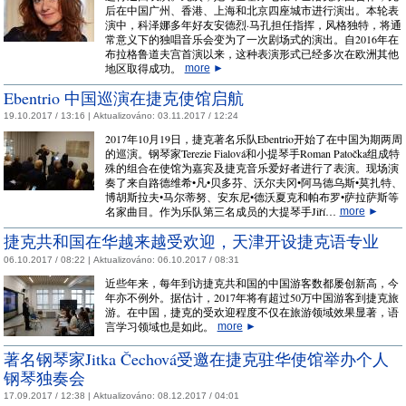
后在中国广州、香港、上海和北京四座城市进行演出。本轮表
演中，科泽娜多年好友安德烈·马孔担任指挥，风格独特，将通
常意义下的独唱音乐会变为了一次剧场式的演出。自2016年在
布拉格鲁道夫宫首演以来，这种表演形式已经多次在欧洲其他
地区取得成功。
more
►
Ebentrio 中国巡演在捷克使馆启航
19.10.2017 / 13:16 |
Aktualizováno:
03.11.2017 / 12:24
2017年10月19日，捷克著名乐队Ebentrio开始了在中国为期两周
的巡演。钢琴家Terezie Fialová和小提琴手Roman Patočka组成特
殊的组合在使馆为嘉宾及捷克音乐爱好者进行了表演。现场演
奏了来自路德维希•凡•贝多芬、沃尔夫冈•阿马德乌斯•莫扎特、
博胡斯拉夫•马尔蒂努、安东尼•德沃夏克和帕布罗•萨拉萨斯等
名家曲目。作为乐队第三名成员的大提琴手Jiří…
more
►
捷克共和国在华越来越受欢迎，天津开设捷克语专业
06.10.2017 / 08:22 |
Aktualizováno:
06.10.2017 / 08:31
近些年来，每年到访捷克共和国的中国游客数都屡创新高，今
年亦不例外。据估计，2017年将有超过50万中国游客到捷克旅
游。在中国，捷克的受欢迎程度不仅在旅游领域效果显著，语
言学习领域也是如此。
more
►
著名钢琴家Jitka Čechová受邀在捷克驻华使馆举办个人
钢琴独奏会
17.09.2017 / 12:38 |
Aktualizováno:
08.12.2017 / 04:01