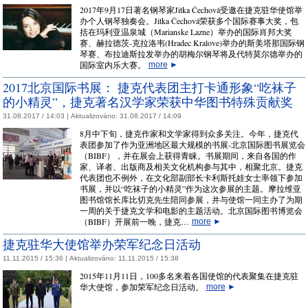
2017年9月17日著名钢琴家Jitka Čechová受邀在捷克驻华使馆举
办个人钢琴独奏会。Jitka Čechová荣获多个国际赛事大奖，包
括在玛利亚温泉城（Marianske Lazne）举办的国际肖邦大奖
赛、赫拉德茨-克拉洛韦(Hradec Kralove)举办的斯美塔那国际钢
琴赛、布拉迪斯拉发举办的胡梅尔钢琴将及代特莫尔德举办的
国际室内乐大赛。
more
►
2017北京国际书展： 捷克代表团主打卡通形象“吃袜子
的小精灵”，捷克著名汉学家荣获中华图书特殊贡献奖
31.08.2017 / 14:03 |
Aktualizováno:
31.08.2017 / 14:09
8月中下旬，捷克作家和文学家得到众多关注。今年，捷克代
表团参加了作为亚洲地区最大规模的书展-北京国际图书展览会
（BIBF），并在展会上获得青睐。书展期间，来自各国的作
家、译者、出版商及相关文化机构参与其中，相聚北京。捷克
代表团也不例外，在文化部副部长卡利斯托娃女士率领下参加
书展，并以“吃袜子的小精灵”作为这次参展的主题。摩拉维亚
图书馆馆长库比切克先生陪同参展，并与使馆一同主办了为期
一周的关于捷克文学和电影的主题活动。北京国际图书博览会
（BIBF）开展前一晚，捷克…
more
►
捷克驻华大使馆举办荣军纪念日活动
11.11.2015 / 15:36 |
Aktualizováno:
11.11.2015 / 15:38
2015年11月11日，100多名来着各国使馆的代表聚集在捷克驻
华大使馆，参加荣军纪念日活动。
more
►