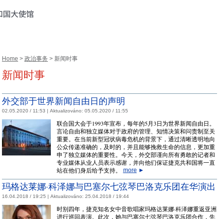
Home
>
政治事务
> 新闻时事
新闻时事
外交部于世界新闻自由日的声明
02.05.2020 / 11:53 |
Aktualizováno:
05.05.2020 / 11:55
联合国大会于1993年宣布，每年的5月3日为世界新闻自由日。
言论自由和独立媒体对于政府的管理、知情决策和问责制至关
重要。在当前新型冠状病毒危机的背景下，通过清晰透明地向
公众传递准确的，及时的，并且能够挽救生命的信息，更加重
申了独立媒体的重要性。今天，外交部谨向所有勇敢的记者和
专业媒体从业人员表示感谢，并向他们保证捷克共和国将一直
站在他们身后给予支持。
more
►
玛格达莱娜·科泽娜与巴塞尔七弦琴巴洛克乐团在华演出
16.04.2018 / 19:25 |
Aktualizováno:
25.04.2018 / 19:44
时别四年，捷克知名女中音歌唱家玛格达莱娜·科泽娜重返亚洲
进行巡回表演。此次，她与巴塞尔七弦琴巴洛克乐团合作，先