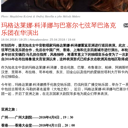
Photo: Magdalena Kožená & Ondřej Havelka a jeho Melody Makers
玛格达莱娜·科泽娜与巴塞尔七弦琴巴洛克
乐团在华演出
16.04.2018 / 19:25 |
Aktualizováno:
25.04.2018 / 19:44
时别四年，捷克知名女中音歌唱家玛格达莱娜·科泽娜重返亚洲进行巡回表演。此次
弦琴巴洛克乐团合作，先后在中国广州、香港、上海和北京四座城市进行演出。本轮
多年好友安德烈·马孔担任指挥，风格独特，将通常意义下的独唱音乐会变为了一次
自2016年在布拉格鲁道夫宫首演以来，这种表演形式已经多次在欧洲其他地区取得
作为知名女中音的玛格达莱娜·科泽娜，曾在伦敦、巴黎、布鲁塞尔、柏林、阿姆斯
汉堡、里斯本、布拉格、哥本哈根、东京、旧金山以及纽约的爱丽丝塔利大厅和卡内
办过独唱会。
今年初，玛格达莱娜·科泽娜携手伦敦交响乐团、巴伐利亚广播交响乐团，举办了一
中包括古斯塔夫·马勒的著名篇章《大地之歌》。近日，玛格达莱娜·科泽娜与巴塞尔
团一起，开启了亚洲之旅，在北京国家大剧院等多地为观众们带来表演。
亚洲之旅：
广州——广州大剧院——
2018
年
4
月
8
日，
19
：
30
香港——香港大会堂——
2018
年
4
月
11
日，
20
：
00