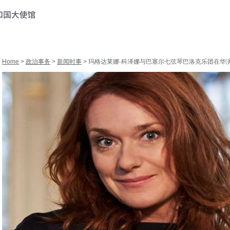
Home
>
政治事务
>
新闻时事
> 玛格达莱娜·科泽娜与巴塞尔七弦琴巴洛克乐团在华