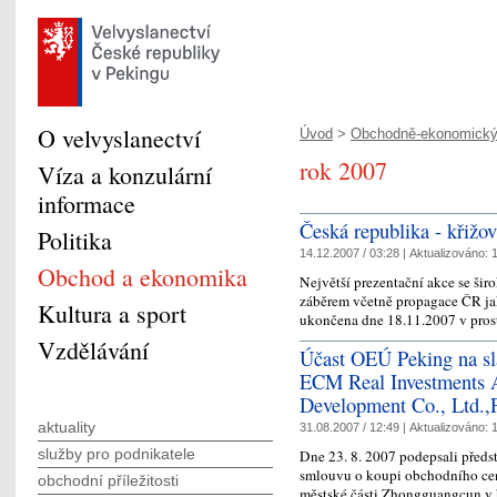
O velvyslanectví
Úvod
>
Obchodně-ekonomický
rok 2007
Víza a konzulární
informace
Česká republika - křižo
Politika
14.12.2007 / 03:28 |
Aktualizováno:
1
Obchod a ekonomika
Největší prezentační akce se š
záběrem včetně propagace ČR jak
Kultura a sport
ukončena dne 18.11.2007 v pro
Vzdělávání
Účast OEÚ Peking na sl
ECM Real Investments A
Development Co., Ltd.,
aktuality
31.08.2007 / 12:49 |
Aktualizováno:
1
služby pro podnikatele
Dne 23. 8. 2007 podepsali předs
smlouvu o koupi obchodního cen
obchodní příležitosti
městské části Zhongguangcun v