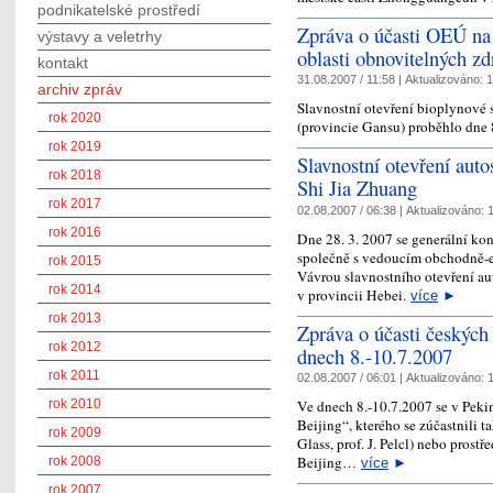
podnikatelské prostředí
Zpráva o účasti OEÚ na 
výstavy a veletrhy
oblasti obnovitelných z
kontakt
31.08.2007 / 11:58 |
Aktualizováno:
1
archiv zpráv
Slavnostní otevření bioplynové 
rok 2020
(provincie Gansu) proběhlo dne
rok 2019
Slavnostní otevření aut
rok 2018
Shi Jia Zhuang
rok 2017
02.08.2007 / 06:38 |
Aktualizováno:
1
rok 2016
Dne 28. 3. 2007 se generální ko
společně s vedoucím obchodně-
rok 2015
Vávrou slavnostního otevření a
rok 2014
v provincii Hebei.
více
►
rok 2013
Zpráva o účasti českých 
rok 2012
dnech 8.-10.7.2007
rok 2011
02.08.2007 / 06:01 |
Aktualizováno:
1
rok 2010
Ve dnech 8.-10.7.2007 se v Pekin
Beijing“, kterého se zúčastnili ta
rok 2009
Glass, prof. J. Pelcl) nebo prost
Beijing…
rok 2008
více
►
rok 2007