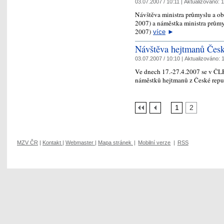
03.07.2007 / 10:11 |
Aktualizováno:
1
Návštěva ministra průmyslu a o
2007) a náměstka ministra průmy
2007)
více
►
Návštěva hejtmanů Čes
03.07.2007 / 10:10 |
Aktualizováno:
1
Ve dnech 17.-27.4.2007 se v ČLR
náměstků hejtmanů z České repu
1
2
MZV ČR
|
Kontakt
|
Webmaster
|
Mapa stránek
|
Mobilní verze
|
RSS