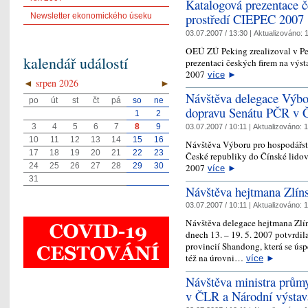
Katalogová prezentace č
prostředí CIEPEC 2007
Newsletter ekonomického úseku
03.07.2007 / 13:30 |
Aktualizováno:
1
OEÚ ZÚ Peking zrealizoval v Pe
kalendář událostí
prezentaci českých firem na výs
2007
více
►
◄
srpen 2026
►
Návštěva delegace Výbor
po
út
st
čt
pá
so
ne
dopravu Senátu PČR v
1
2
3
4
5
6
7
8
9
03.07.2007 / 10:11 |
Aktualizováno:
1
10
11
12
13
14
15
16
Návštěva Výboru pro hospodářst
17
18
19
20
21
22
23
České republiky do Čínské lidov
24
25
26
27
28
29
30
2007
více
►
31
Návštěva hejtmana Zlín
03.07.2007 / 10:11 |
Aktualizováno:
1
Návštěva delegace hejtmana Zlí
dnech 13. – 19. 5. 2007 potvrdil
provincií Shandong, která se úsp
též na úrovni…
více
►
Návštěva ministra prům
v ČLR a Národní výsta