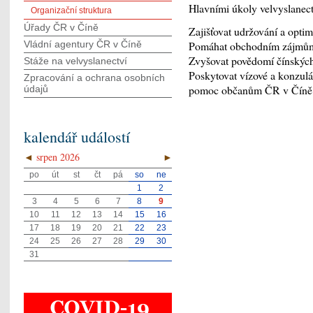
Hlavními úkoly velvyslanect
Organizační struktura
Úřady ČR v Číně
Zajišťovat udržování a opti
Vládní agentury ČR v Číně
Pomáhat obchodním zájmům 
Zvyšovat povědomí čínských
Stáže na velvyslanectví
Poskytovat vízové a konzul
Zpracování a ochrana osobních
pomoc občanům ČR v Číně
údajů
kalendář událostí
◄
srpen 2026
►
po
út
st
čt
pá
so
ne
1
2
3
4
5
6
7
8
9
10
11
12
13
14
15
16
17
18
19
20
21
22
23
24
25
26
27
28
29
30
31