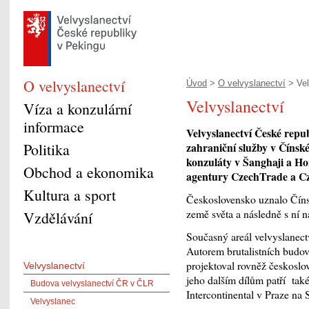
O velvyslanectví
Úvod
>
O velvyslanectví
> Vel
Velvyslanectví
Víza a konzulární
informace
Velvyslanectví České repub
Politika
zahraniční služby v Čínské
konzuláty v Šanghaji a Ho
Obchod a ekonomika
agentury CzechTrade a C
Kultura a sport
Československo uznalo Čínsk
země světa a následně s ní 
Vzdělávání
Současný areál velvyslanec
Autorem brutalistních budov
projektoval rovněž českoslov
Velvyslanectví
jeho dalším dílům patří také
Budova velvyslanectví ČR v ČLR
Intercontinental v Praze na
Velvyslanec