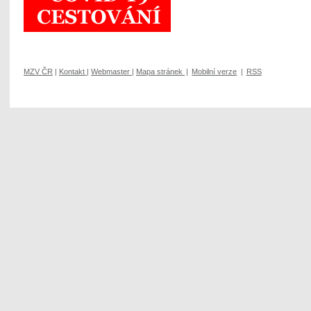
MZV ČR
|
Kontakt
|
Webmaster
|
Mapa stránek
|
Mobilní verze
|
RSS