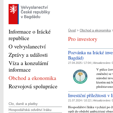
Informace o Irácké
Úvod
>
Obchod a ekonomika
>
republice
Pro investory
O velvyslanectví
Pozvánka na Irácké inve
Zprávy a události
Bagdád)
Víza a konzulární
27.04.2025 / 17:04 |
Aktualizováno:
0
informace
V půlce čer
změněn) se 
Obchod a ekonomika
národní inv
kterém má b
Rozvojová spolupráce
představen
Investiční příležitosti v 
21.07.2024 / 10:22 |
Aktualizováno:
0
Clo, daně a platby
Hospodářství Iráku vychází po č
Hospodářská odvětví Iráku
opět do období ambiciózní obno