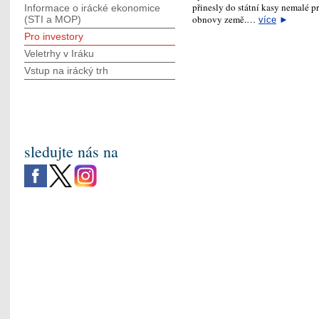
přinesly do státní kasy nemalé pr
Informace o irácké ekonomice
obnovy země.…
(STI a MOP)
více
►
Pro investory
Veletrhy v Iráku
Vstup na irácký trh
sledujte nás na