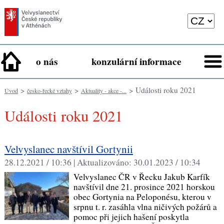
o nás
konzulární informace
>
>
> Události roku 2021
Úvod
česko-řecké vztahy
Aktuality - akce -...
Události roku 2021
Velvyslanec navštívil Gortynii
28.12.2021 / 10:36 |
Aktualizováno:
30.01.2023 / 10:34
Velvyslanec ČR v Řecku Jakub Karfík
navštívil dne 21. prosince 2021 horskou
obec Gortynia na Peloponésu, kterou v
srpnu t. r. zasáhla vlna ničivých požárů a
pomoc při jejich hašení poskytla