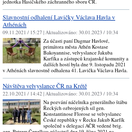
jednotka Hasičského záchranného sboru ČR.
Slavnostní odhalení Lavičky Václava Havla v
Athénách
09.11.2021 / 15:27 |
Aktualizováno:
30.01.2023 / 10:34
Za účasti paní Dagmar Havlové,
primátora města Athén Kostase
Bakoyannise, velvyslance Jakuba
Karfíka a zástupců krajanské komunity a
dalších hostí byla dne 9. listopadu 2021
v Athénách slavnostně odhalena 41. Lavička Václava Havla.
Návštěva velvyslance ČR na Krétě
22.10.2021 / 14:42 |
Aktualizováno:
30.01.2023 / 10:34
Na pozvání náčelníka generálního štábu
Řeckých ozbrojených sil gen.
Konstantinose Florose se velvyslanec
České republiky v Řecku Jakub Karfík
společně s delegací AČR vedené brig.
gen. Petrem Čepelkou zúčastnil dne 19. října 2021 na