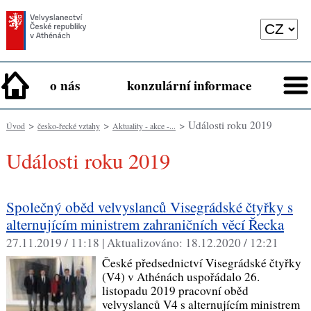
o nás
konzulární informace
>
>
> Události roku 2019
Úvod
česko-řecké vztahy
Aktuality - akce -...
Události roku 2019
Společný oběd velvyslanců Visegrádské čtyřky s
alternujícím ministrem zahraničních věcí Řecka
27.11.2019 / 11:18 |
Aktualizováno:
18.12.2020 / 12:21
České předsednictví Visegrádské čtyřky
(V4) v Athénách uspořádalo 26.
listopadu 2019 pracovní oběd
velvyslanců V4 s alternujícím ministrem