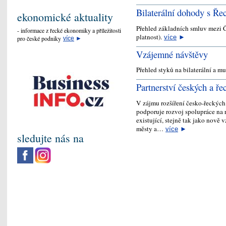
Bilaterální dohody s Ř
ekonomické aktuality
Přehled základních smluv mezi 
- informace z řecké ekonomiky a příležitosti
platnost).
více
►
pro české podniky
více
►
Vzájemné návštěvy
Přehled styků na bilaterální a mu
Partnerství českých a ř
V zájmu rozšíření česko-řeckých
podporuje rozvoj spolupráce na r
existující, stejně tak jako nově 
městy a…
více
►
sledujte nás na