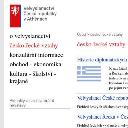
o velvyslanectví
Úvod
> česko-řecké vztahy
česko-řecké vztahy
česko-řecké vztahy
konzulární informace
Historie diplomatických
obchod - ekonomika
K navázání 
kultura - školství -
a Řeckem do
federativní 
krajané
bývalou Čes
po jejím vz
Velvyslanci České repu
Aktuality-akce-bilaterální
návštěvy
Přehled českých /československ
Velvyslanci Řecka v Čes
Přehled řeckých vyslanců a ve