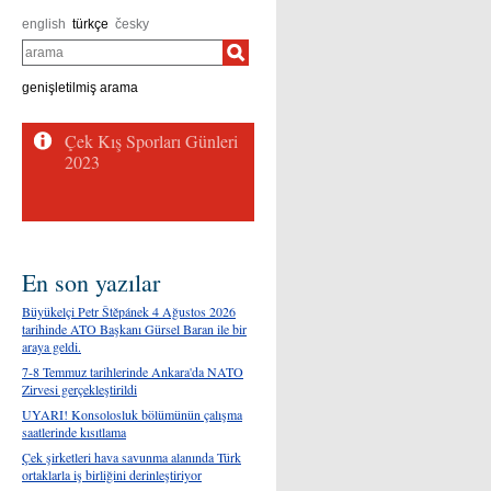
english
türkçe
česky
arama
genişletilmiş arama
En son yazılar
Büyükelçi Petr Štěpánek 4 Ağustos 2026
tarihinde ATO Başkanı Gürsel Baran ile bir
araya geldi.
7-8 Temmuz tarihlerinde Ankara'da NATO
Zirvesi gerçekleştirildi
UYARI! Konsolosluk bölümünün çalışma
saatlerinde kısıtlama
Çek şirketleri hava savunma alanında Türk
ortaklarla iş birliğini derinleştiriyor