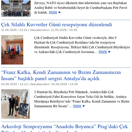
Zirveye, NATO üyesi ülkelerin tüm liderlerinin yanı sıra Başbakan
Andrej Babiš ve beraberindeki heyet ile Cumhurbaşkanı Petr Pavel
de katıldı.
more
►
Çek Silahlı Kuvvetler Günü resepsiyonu düzenlendi
11.06.2026 / 10:24 |
Aktualizováno:
11.06.2026 / 10:36
Çek Cumhuriyeti Silahlı Kuvvetler Günü vesilesiyle, dün 9
Haziran’da Çek Cumhuriyeti Rezidansı’nda bir resepsiyon
düzenlendi. Resepsiyona, Türkiye’deki Çek Cumhuriyeti Büyükelçisi
ve Ankara’daki Çek Cumhuriyeti Savunma…
more
►
“Franz Kafka, Kendi Zamanının ve Bizim Zamanımızın
İnsanı” başlıklı panel sergisi Antalya’da açıldı.
03.06.2026 / 14:12 |
Aktualizováno:
04.06.2026 / 14:29
2 Haziran’da, Büyükelçi Petr Štěpánek, Antalya’daki Çek
Cumhuriyeti Fahri Konsolosu Sayın Yeliz Gül ile birlikte, Antalya
Muratpaşa Belediyesi’nde “Franz Kafka, Kendi Zamanının ve Bizim
Zamanımızın Bir İnsanı”…
more
►
Arkeoloji Sempozyumu “Anadolu Boyunca” Prag’daki Çek