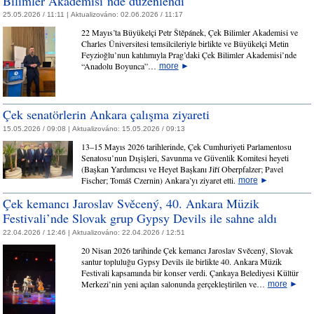
Bilimler Akademisi’nde düzenlendi
25.05.2026 / 11:11 |
Aktualizováno:
02.06.2026 / 11:17
22 Mayıs’ta Büyükelçi Petr Štěpánek, Çek Bilimler Akademisi ve
Charles Üniversitesi temsilcileriyle birlikte ve Büyükelçi Metin
Feyzioğlu’nun katılımıyla Prag’daki Çek Bilimler Akademisi’nde
“Anadolu Boyunca”…
more
►
Çek senatörlerin Ankara çalışma ziyareti
15.05.2026 / 09:08 |
Aktualizováno:
15.05.2026 / 09:13
13–15 Mayıs 2026 tarihlerinde, Çek Cumhuriyeti Parlamentosu
Senatosu’nun Dışişleri, Savunma ve Güvenlik Komitesi heyeti
(Başkan Yardımcısı ve Heyet Başkanı Jiří Oberpfalzer; Pavel
Fischer; Tomáš Czernin) Ankara’yı ziyaret etti.
more
►
Çek kemancı Jaroslav Svěcený, 40. Ankara Müzik
Festivali’nde Slovak grup Gypsy Devils ile sahne aldı
22.04.2026 / 12:46 |
Aktualizováno:
22.04.2026 / 12:51
20 Nisan 2026 tarihinde Çek kemancı Jaroslav Svěcený, Slovak
santur topluluğu Gypsy Devils ile birlikte 40. Ankara Müzik
Festivali kapsamında bir konser verdi. Çankaya Belediyesi Kültür
Merkezi’nin yeni açılan salonunda gerçekleştirilen ve…
more
►