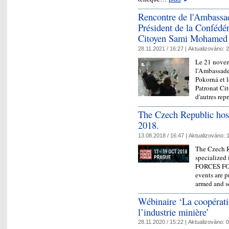
Rencontre de l'Ambassa
Président de la Confédé
Citoyen Sami Mohamed
28.11.2021 / 16:27 |
Aktualizováno:
2
Le 21 novem
l'Ambassade
Pokorná et l
Patronat Ci
d'autres re
The Czech Republic 
2018.
13.08.2018 / 16:47 |
Aktualizováno:
1
The Czech R
specialized
FORCES FOR
events are p
armed and s
Wébinaire ‘La coopérati
l’industrie minière’
28.11.2020 / 15:22 |
Aktualizováno:
0