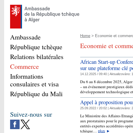
Ambassade
Home
> Economie et commer
Economie et comme
République tchèque
Relations bilatérales
African Start-up Confere
Commerce
sur une plateforme clé p
Informations
14.12.2025 / 09:40 |
Aktualizováno:
1
Du 6 au 8 décembre 2025, Alger a
consulaires et visa
– un événement prestigieux dédié
développement technologique et
République du Mali
Appel à proposition p
25.09.2022 / 20:02 |
Aktualizováno:
2
Suivez-nous sur
Le Ministère des Affaires Etran
aux prestataires pour le progr
entités expertes accréditées opéra
tchèque…
plus
►