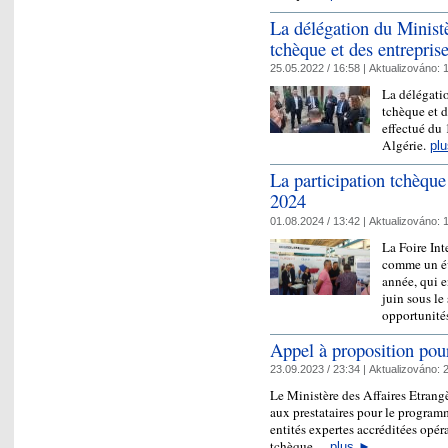
La délégation du Minist
tchèque et des entrepris
25.05.2022 / 16:58 |
Aktualizováno:
1
La délégati
tchèque et d
effectué du 
Algérie.
plu
La participation tchèque
2024
01.08.2024 / 13:42 |
Aktualizováno:
1
La Foire Int
comme un év
année, qui e
juin sous le
opportunit
Appel à proposition p
23.09.2023 / 23:34 |
Aktualizováno:
2
Le Ministère des Affaires Etran
aux prestataires pour le progr
entités expertes accréditées opéra
tchèque…
plus
►