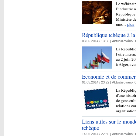
Le wébinair
l’industrie 
République 
Ministère d
une…
plus
République tchèque à la
03.06.2014 / 13:50 |
Aktualizováno:
1
La Républiqu
Foire Intern
au 2 juin 20
à Alger, ave
Economie et de commer
01.05.2014 / 23:22 |
Aktualizováno:
0
La Républiq
d'une histoir
de gens culti
relations c
organisati
Liens utiles sur le mond
tchèque
14.05.2014 / 22:30 |
Aktualizováno:
1