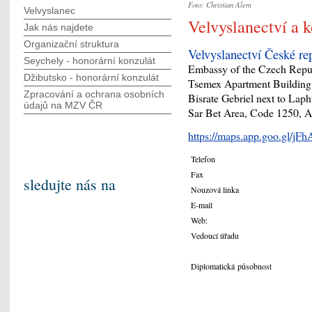
Foto: Christian Alem
Velvyslanec
Velvyslanectví a 
Jak nás najdete
Organizační struktura
Velvyslanectví České r
Seychely - honorární konzulát
Embassy of the Czech Repu
Džibutsko - honorární konzulát
Tsemex Apartment Building 
Zpracování a ochrana osobních
Bisrate Gebriel next to Lap
údajů na MZV ČR
Sar Bet Area, Code 1250, 
https://maps.app.goo.gl/
Telefon
Fax
sledujte nás na
Nouzová linka
E-mail
Web:
Vedoucí úřadu
Diplomatická působnost