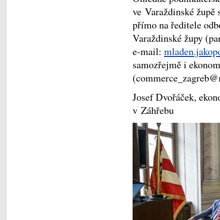
ve Varaždinské župě s
přímo na ředitele odb
Varaždinské župy (pa
e-mail:
mladen.jakop
samozřejmě i ekonom
(commerce_zagreb@m
Josef Dvořáček, ekon
v Záhřebu