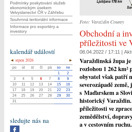
Podmínky poskytování služeb
ekonomickým úsekem
Velvyslanectví ČR v Záhřebu
Souhrnná teritoriální informace
Foto: Varaždin County
Informace pro exportéry a
Obchodní a inv
investory
příležitosti ve
kalendář událostí
08.04.2022 / 17:11 |
Akt
Varaždinská župa je 
◄
srpen 2026
►
rozlohou 1 262 km² p
po
út
st
čt
pá
so
ne
1
2
obyvatel však patří m
3
4
5
6
7
8
9
severozápadě země, j
10
11
12
13
14
15
16
17
18
19
20
21
22
23
s Maďarskem a Slovi
24
25
26
27
28
29
30
historický Varaždin.
31
příležitosti ve zpra
zemědělství, dopravy
sledujte nás na
a v cestovním ruchu.