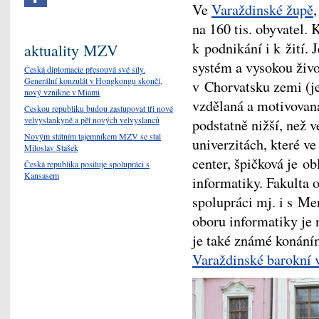
Ve
Varaždinské župě
,
na 160 tis. obyvatel.
k podnikání i k žití.
aktuality MZV
systém a vysokou živo
Česká diplomacie přesouvá své síly.
Generální konzulát v Hongkongu skončí,
v Chorvatsku zemi (je
nový vznikne v Miami
vzdělaná a motivovaná
Českou republiku budou zastupovat tři nové
velvyslankyně a pět nových velvyslanců
podstatně nižší, než 
Novým státním tajemníkem MZV se stal
univerzitách, které ve
Miloslav Stašek
center, špičková je o
Česká republika posiluje spolupráci s
Kansasem
informatiky. Fakulta 
spolupráci mj. i s Me
oboru informatiky je
je také známé konáním
Varaždinské barokní 