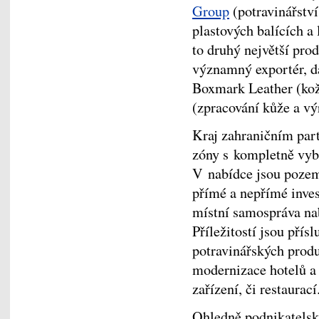
Group
(potravinářstv
plastových balících a 
to druhý největší prod
významný exportér, dá
Boxmark Leather (ko
(zpracování kůže a v
Kraj zahraničním par
zóny s kompletně vyba
V nabídce jsou pozemk
přímé a nepřímé inve
místní samospráva na
Příležitostí jsou pří
potravinářských produ
modernizace hotelů a
zařízení, či restaurac
Ohledně podnikatelský