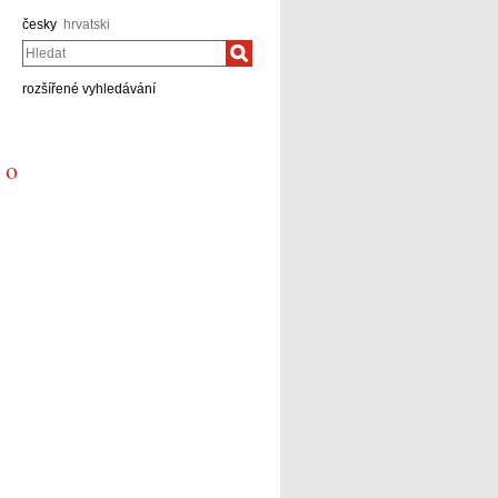
česky
hrvatski
Hledat
rozšířené vyhledávání
 o