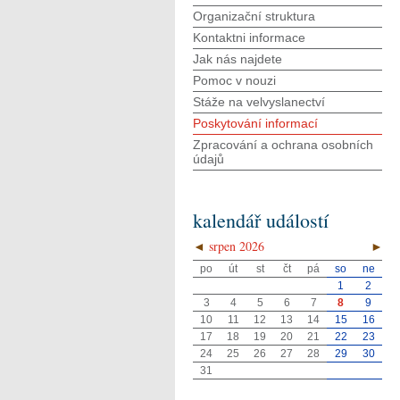
Organizační struktura
Kontaktni informace
Jak nás najdete
Pomoc v nouzi
Stáže na velvyslanectví
Poskytování informací
Zpracování a ochrana osobních
údajů
kalendář událostí
◄
srpen 2026
►
po
út
st
čt
pá
so
ne
1
2
3
4
5
6
7
8
9
10
11
12
13
14
15
16
17
18
19
20
21
22
23
24
25
26
27
28
29
30
31