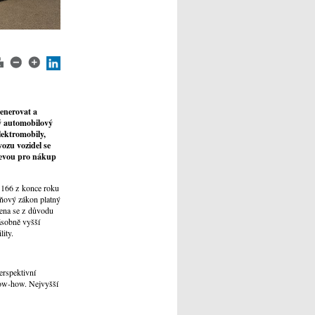
enerovat a
ý automobilový
lektromobily,
ozu vozidel se
levou pro nákup
6 166 z konce roku
aňový zákon platný
cena se z důvodu
ásobně vyšší
lity.
erspektivní
know‑how. Nejvyšší