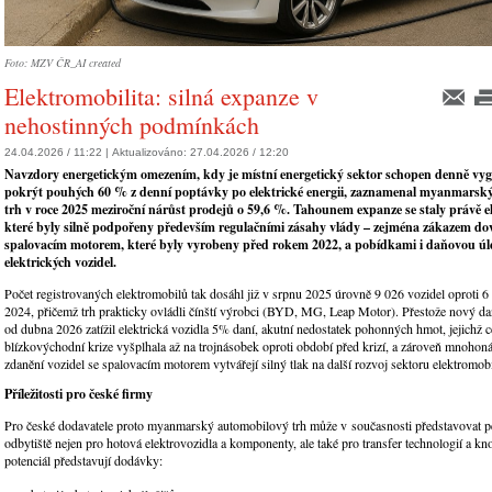
Foto: MZV ČR_AI created
Elektromobilita: silná expanze v
nehostinných podmínkách
24.04.2026 / 11:22 |
Aktualizováno:
27.04.2026 / 12:20
Navzdory energetickým omezením, kdy je místní energetický sektor schopen denně vyg
pokrýt pouhých 60 % z denní poptávky po elektrické energii, zaznamenal myanmarsk
trh v roce 2025 meziroční nárůst prodejů o 59,6 %. Tahounem expanze se staly právě e
které byly silně podpořeny především regulačními zásahy vlády – zejména zákazem dov
spalovacím motorem, které byly vyrobeny před rokem 2022, a pobídkami i daňovou ú
elektrických vozidel.
Počet registrovaných elektromobilů tak dosáhl již v srpnu 2025 úrovně 9 026 vozidel oproti 
2024, přičemž trh prakticky ovládli čínští výrobci (BYD, MG, Leap Motor). Přestože nový d
od dubna 2026 zatížil elektrická vozidla 5% daní, akutní nedostatek pohonných hmot, jejichž 
blízkovýchodní krize vyšplhala až na trojnásobek oproti období před krizí, a zároveň mnohon
zdanění vozidel se spalovacím motorem vytvářejí silný tlak na další rozvoj sektoru elektromobi
Příležitosti pro české firmy
Pro české dodavatele proto myanmarský automobilový trh může v současnosti představovat p
odbytiště nejen pro hotová elektrovozidla a komponenty, ale také pro transfer technologií a 
potenciál představují dodávky: