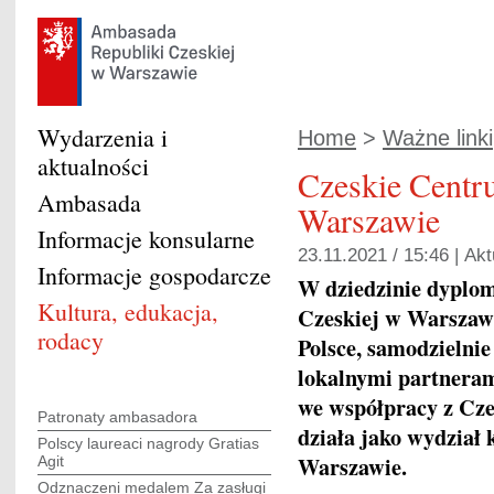
Wydarzenia i
Home
>
Ważne linki
aktualności
Czeskie Cent
Ambasada
Warszawie
Informacje konsularne
23.11.2021 / 15:46 |
Akt
Informacje gospodarcze
W dziedzinie dyplo
Kultura, edukacja,
Czeskiej w Warszawi
rodacy
Polsce, samodzielnie
lokalnymi partneram
we współpracy z Cz
Patronaty ambasadora
działa jako wydział
Polscy laureaci nagrody Gratias
Warszawie.
Agit
Odznaczeni medalem Za zasługi