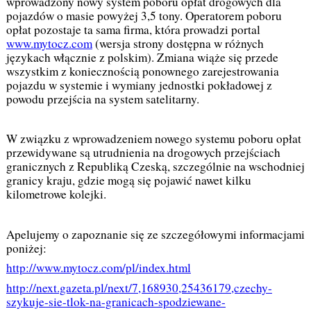
wprowadzony nowy system poboru opłat drogowych dla
pojazdów o masie powyżej 3,5 tony. Operatorem poboru
opłat pozostaje ta sama firma, która prowadzi portal
www.mytocz.com
(wersja strony dostępna w różnych
językach włącznie z polskim). Zmiana wiąże się przede
wszystkim z koniecznością ponownego zarejestrowania
pojazdu w systemie i wymiany jednostki pokładowej z
powodu przejścia na system satelitarny.
W związku z wprowadzeniem nowego systemu poboru opłat
przewidywane są utrudnienia na drogowych przejściach
granicznych z Republiką Czeską, szczególnie na wschodniej
granicy kraju, gdzie mogą się pojawić nawet kilku
kilometrowe kolejki.
Apelujemy o zapoznanie się ze szczegółowymi informacjami
poniżej:
http://www.mytocz.com/pl/index.html
http://next.gazeta.pl/next/7,168930,25436179,czechy-
szykuje-sie-tlok-na-granicach-spodziewane-