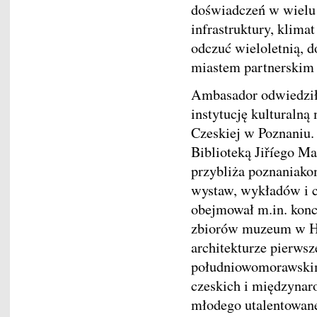
doświadczeń w wielu 
infrastruktury, klimat
odczuć wieloletnią, 
miastem partnerski
Ambasador odwiedził
instytucję kulturalną
Czeskiej w Poznaniu. 
Biblioteką Jiříego Ma
przybliża poznaniako
wystaw, wykładów i c
obejmował m.in. koncer
zbiorów muzeum w Ha
architekturze pierwsze
południowomorawskim
czeskich i międzyna
młodego utalentowane