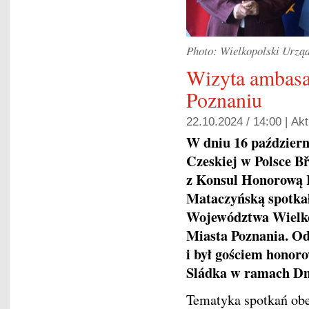
Photo: Wielkopolski Urzą
Wizyta ambas
Poznaniu
22.10.2024 / 14:00 |
Akt
W dniu 16 paździer
Czeskiej w Polsce B
z Konsul Honorową 
Mataczyńską spotka
Województwa Wielko
Miasta Poznania. Od
i był gościem honor
Sládka w ramach Dn
Tematyka spotkań ob