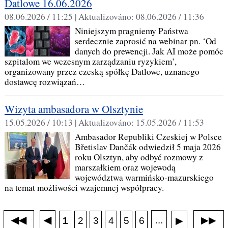
Datlowe 16.06.2026
08.06.2026 / 11:25 |
Aktualizováno:
08.06.2026 / 11:36
Niniejszym pragniemy Państwa
serdecznie zaprosić na webinar pn. ‘Od
danych do prewencji. Jak AI może pomóc
szpitalom we wczesnym zarządzaniu ryzykiem’,
organizowany przez czeską spółkę Datlowe, uznanego
dostawcę rozwiązań…
Wizyta ambasadora w Olsztynie
15.05.2026 / 10:13 |
Aktualizováno:
15.05.2026 / 11:53
Ambasador Republiki Czeskiej w Polsce
Břetislav Dančák odwiedził 5 maja 2026
roku Olsztyn, aby odbyć rozmowy z
marszałkiem oraz wojewodą
województwa warmińsko‑mazurskiego
na temat możliwości wzajemnej współpracy.
◀◀
▶▶
◀
...
1
2
3
4
5
6
▶