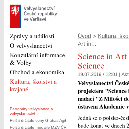
Zprávy a události
Úvod
>
Kultura, škol
Art in...
O velvyslanectví
Science in Art 
Konzulární informace
& Volby
Science
Obchod a ekonomika
19.07.2019 / 12:01 |
Akt
Kultura, školství a
Velvyslanectví České
krajané
projektem "Science 
nadací "Z Miłości do
ústavem Akademie v
Patronáty velvyslance a
velvyslanectví
Jedná se o polsko-če
Polští držitelé ceny Gratias Agit
bude konat ve dnech 
Polští držitelé medaile MZV ČR