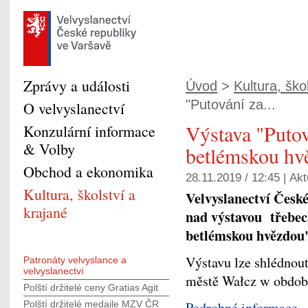
Zprávy a události
Úvod
>
Kultura, škol
"Putování za...
O velvyslanectví
Výstava "Putov
Konzulární informace
& Volby
betlémskou hv
Obchod a ekonomika
28.11.2019 / 12:45 |
Akt
Kultura, školství a
Velvyslanectví České
krajané
nad výstavou třebec
betlémskou hvězdou
Výstavu lze shlédno
Patronáty velvyslance a
velvyslanectví
městě Wałcz w období
Polští držitelé ceny Gratias Agit
Polští držitelé medaile MZV ČR
Podrobné informace