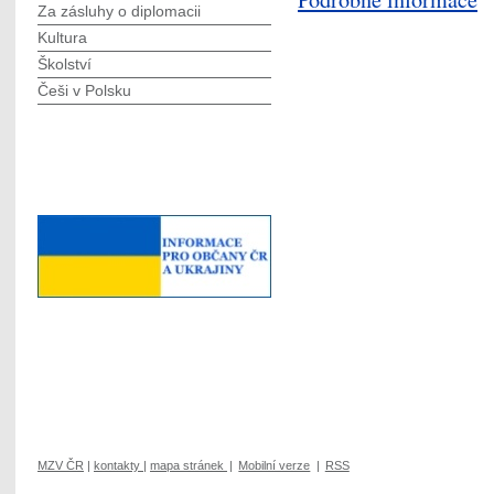
Za zásluhy o diplomacii
Kultura
Školství
Češi v Polsku
MZV ČR
|
kontakty
|
mapa stránek
|
Mobilní verze
|
RSS