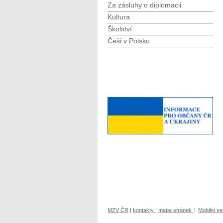
Za zásluhy o diplomacii
Kultura
Školství
Češi v Polsku
MZV ČR
|
kontakty
|
mapa stránek
|
Mobilní v