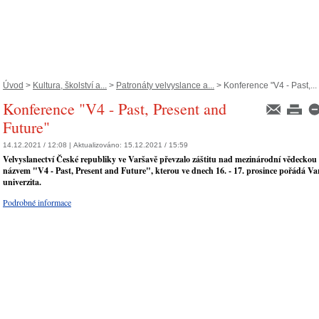
Úvod
>
Kultura, školství a...
>
Patronáty velvyslance a...
> Konference "V4 - Past,...
Konference "V4 - Past, Present and
Future"
14.12.2021 / 12:08 |
Aktualizováno:
15.12.2021 / 15:59
Velvyslanectví České republiky ve Varšavě převzalo záštitu nad mezinárodní vědeckou 
názvem "V4 - Past, Present and Future", kterou ve dnech 16. - 17. prosince pořádá V
univerzita.
Podrobné informace