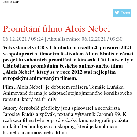
Foto: @TMF
Promítání filmu Alois Nebel
06.12.2021 / 09:24 |
Aktualizováno:
06.12.2021 / 09:30
Velvyslanectví ČR v Ulánbátaru uvedlo 4. prosince 2021
ve spolupráci s filmovým festivalem Altan Khalis v rámci
projektu sobotních promítání v kinosále Citi Univerity v
Ulánbátaru promítáním českého animovaného filmu
„Alois Nebel“, který se v roce 2012 stal nejlepším
evropským animovaným filmem.
Film „Alois Nebel“ je debutem režiséra Tomáše Luňáka.
Animované drama je adaptací stejnojmenného komiksového
románu, který má tři díly.
Autory černobílé předlohy jsou spisovatel a scenárista
Jaroslav Rudiš a zpěvák, textař a výtvarník Jaromír 99. K
realizaci filmu byla poprvé v české kinematografii použita
unikátní technologie rotoskoping, která je kombinací
hraného a animovaného filmu.