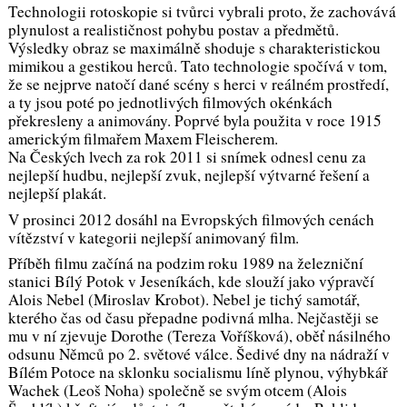
Technologii rotoskopie si tvůrci vybrali proto, že zachovává
plynulost a realističnost pohybu postav a předmětů.
Výsledky obraz se maximálně shoduje s charakteristickou
mimikou a gestikou herců. Tato technologie spočívá v tom,
že se nejprve natočí dané scény s herci v reálném prostředí,
a ty jsou poté po jednotlivých filmových okénkách
překresleny a animovány. Poprvé byla použita v roce 1915
americkým filmařem Maxem Fleischerem.
Na Českých lvech za rok 2011 si snímek odnesl cenu za
nejlepší hudbu, nejlepší zvuk, nejlepší výtvarné řešení a
nejlepší plakát.
V prosinci 2012 dosáhl na Evropských filmových cenách
vítězství v kategorii nejlepší animovaný film.
Příběh filmu začíná na podzim roku 1989 na železniční
stanici Bílý Potok v Jeseníkách, kde slouží jako výpravčí
Alois Nebel (Miroslav Krobot). Nebel je tichý samotář,
kterého čas od času přepadne podivná mlha. Nejčastěji se
mu v ní zjevuje Dorothe (Tereza Voříšková), oběť násilného
odsunu Němců po 2. světové válce. Šedivé dny na nádraží v
Bílém Potoce na sklonku socialismu líně plynou, výhybkář
Wachek (Leoš Noha) společně se svým otcem (Alois