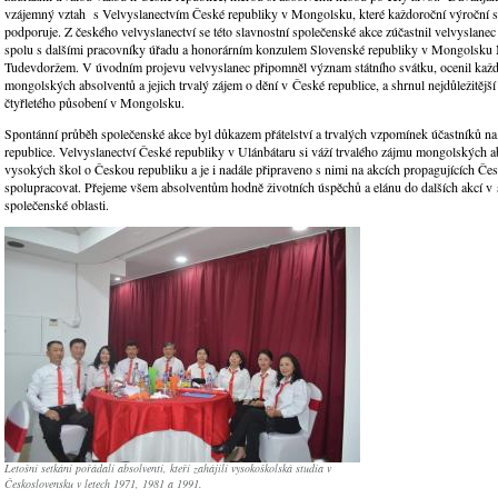
vzájemný vztah s Velvyslanectvím České republiky v Mongolsku, které každoroční výroční s
podporuje. Z českého velvyslanectví se této slavnostní společenské akce zúčastnil velvyslanec
spolu s dalšími pracovníky úřadu a honorárním konzulem Slovenské republiky v Mongolsk
Tudevdoržem. V úvodním projevu velvyslanec připomněl význam státního svátku, ocenil každo
mongolských absolventů a jejich trvalý zájem o dění v České republice, a shrnul nejdůležitější
čtyřletého působení v Mongolsku.
Spontánní průběh společenské akce byl důkazem přátelství a trvalých vzpomínek účastníků na
republice. Velvyslanectví České republiky v Ulánbátaru si váží trvalého zájmu mongolských 
vysokých škol o Českou republiku a je i nadále připraveno s nimi na akcích propagujících Če
spolupracovat. Přejeme všem absolventům hodně životních úspěchů a elánu do dalších akcí v
společenské oblasti.
Letošní setkání pořádali absolventi, kteří zahájili vysokoškolská studia v
Československu v letech 1971, 1981 a 1991.