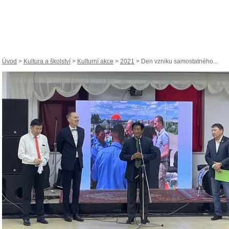
Úvod
>
Kultura a školství
>
Kulturní akce
>
2021
> Den vzniku samostatného...