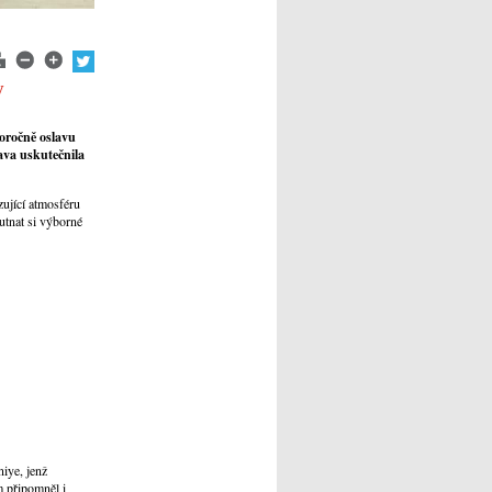
y
oročně oslavu
lava uskutečnila
zující atmosféru
utnat si výborné
iye, jenž
m připomněl i