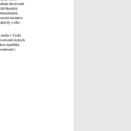
etkání absolventů
 Jiří Brodský
u Munchzulem
roční iniciativu
 aktivity svého
 studia v České
absolventů českých
skou republiku
 soukromé i