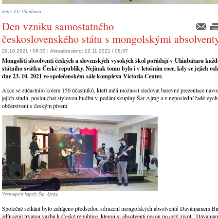
Foto: ZÚ Ulánbátar
Den vzniku samostatného
československého státu s mongolskými absolvent
29.10.2021 / 06:30 |
Aktualizováno:
02.11.2021 / 08:37
Mongolští absolventi českých a slovenských vysokých škol pořádají v Ulánbátaru každ
státního svátku České republiky. Nejinak tomu bylo i v letošním roce, kdy se jejich os
dne 23. 10. 2021 ve společenském sále komplexu Victoria Center.
Akce se zúčastnilo kolem 150 účastníků, kteří měli možnost sledovat barevné prezentace navo
jejich studií, poslouchat stylovou hudbu v podání skupiny Šar Ajrag a v neposlední řadě vych
občerstvení s českým pivem.
Vystoupení kapely Šar Ajrag
Společné setkání bylo zahájeno předsedou sdružení mongolských absolventů Davánjamem Bin
zdůraznil trvalou vazbu k České republice, kterou si absolventi nesou po celý život. Dávanja