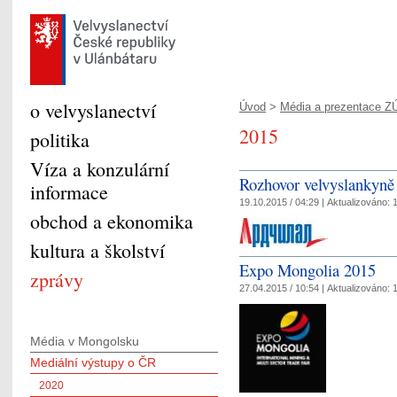
o velvyslanectví
Úvod
>
Média a prezentace Z
2015
politika
Víza a konzulární
Rozhovor velvyslankyně 
informace
19.10.2015 / 04:29 |
Aktualizováno:
1
obchod a ekonomika
kultura a školství
Expo Mongolia 2015
zprávy
27.04.2015 / 10:54 |
Aktualizováno:
1
Média v Mongolsku
Mediální výstupy o ČR
2020