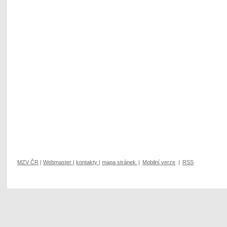
MZV ČR
|
Webmaster
|
kontakty
|
mapa stránek
|
Mobilní verze
|
RSS