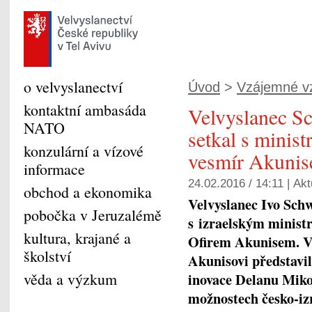
o velvyslanectví
Úvod
>
Vzájemné v
kontaktní ambasáda
Velvyslanec S
NATO
setkal s minist
konzulární a vízové
vesmír Akuni
informace
24.02.2016 / 14:11 |
Akt
obchod a ekonomika
Velvyslanec Ivo Sch
pobočka v Jeruzalémě
s izraelským minist
kultura, krajané a
Ofirem Akunisem. Ve
školství
Akunisovi představi
věda a výzkum
inovace Delanu Miko
možnostech česko-izr