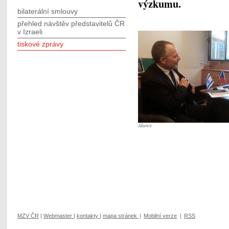
výzkumu.
bilaterální smlouvy
přehled návštěv představitelů ČR
v Izraeli
tiskové zprávy
Akunis
MZV ČR
|
Webmaster
|
kontakty
|
mapa stránek
|
Mobilní verze
|
RSS