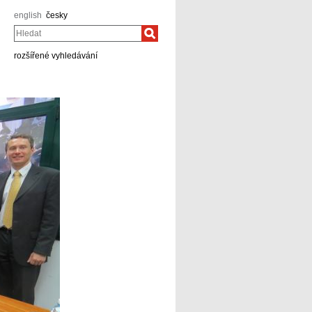
english
česky
Hledat
rozšířené vyhledávání