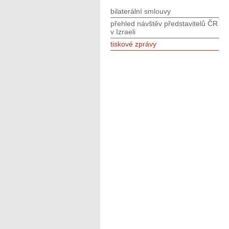
bilaterální smlouvy
přehled návštěv představitelů ČR
v Izraeli
tiskové zprávy