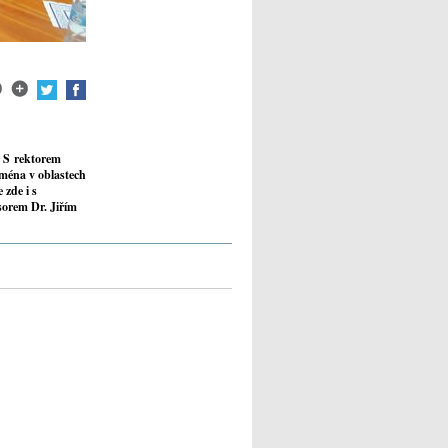
. S rektorem
ména v oblastech
 zde i s
sorem Dr. Jiřím