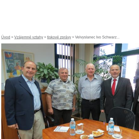
Úvod
>
Vzájemné vztahy
>
tiskové zprávy
> Velvyslanec Ivo Schwarz...