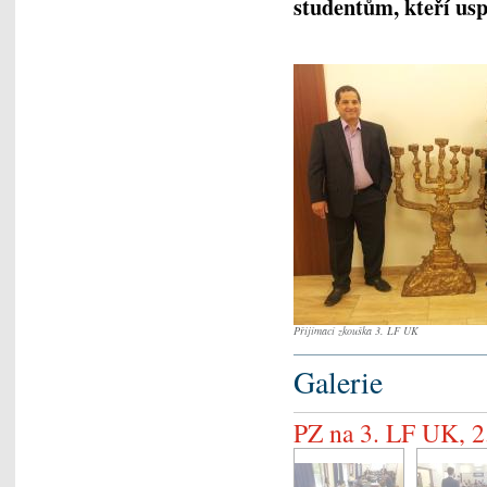
studentům, kteří usp
Přijímací zkouška 3. LF UK
Galerie
PZ na 3. LF UK, 2