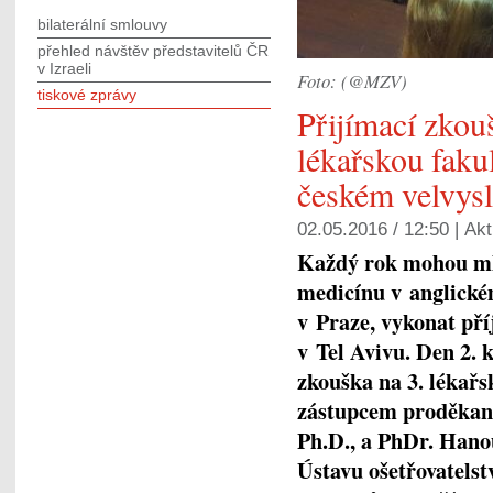
bilaterální smlouvy
přehled návštěv představitelů ČR
v Izraeli
Foto: (@MZV)
tiskové zprávy
Přijímací zkou
lékařskou faku
českém velvysl
02.05.2016 / 12:50 |
Akt
Každý rok mohou mlad
medicínu v anglické
v Praze, vykonat pří
v Tel Avivu. Den 2. 
zkouška na 3. lékařs
zástupcem proděkan
Ph.D., a PhDr. Hano
Ústavu ošetřovatels