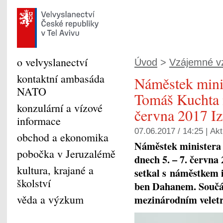
o velvyslanectví
Úvod
>
Vzájemné v
kontaktní ambasáda
Náměstek mini
NATO
Tomáš Kuchta n
konzulární a vízové
června 2017 Iz
informace
07.06.2017 / 14:25 |
Akt
obchod a ekonomika
Náměstek ministera
pobočka v Jeruzalémě
dnech 5. – 7. června
kultura, krajané a
setkal s náměstkem 
školství
ben Dahanem. Součás
věda a výzkum
mezinárodním velet