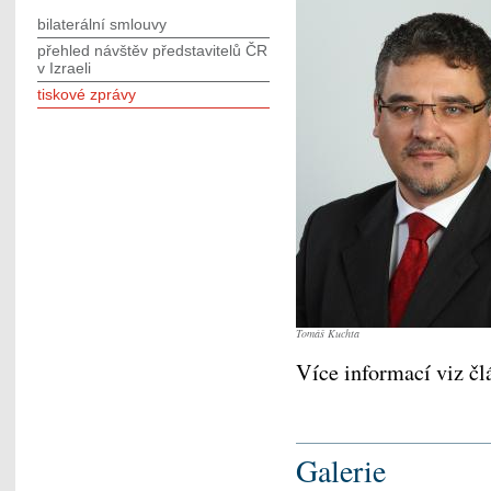
bilaterální smlouvy
přehled návštěv představitelů ČR
v Izraeli
tiskové zprávy
Tomáš Kuchta
Více informací viz č
Galerie