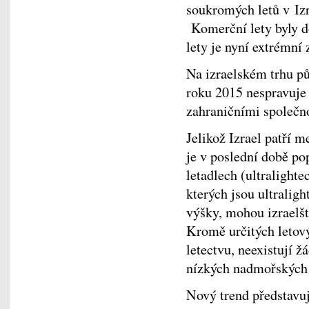
soukromých letů v Izra
Komerční lety byly d
lety je nyní extrémní
Na izraelském trhu pů
roku 2015 nespravuje v
zahraničními společno
Jelikož Izrael patří m
je v poslední době po
letadlech (ultralight
kterých jsou ultralig
výšky, mohou izraelští 
Kromě určitých letový
letectvu, neexistují ž
nízkých nadmořských
Nový trend představuje