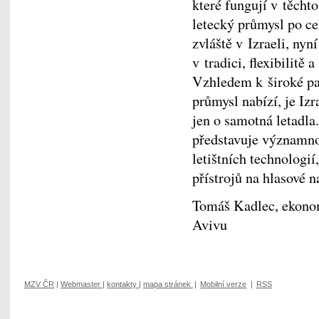
které fungují v těcht
letecký průmysl po ce
zvláště v Izraeli, nyn
v tradici, flexibilitě 
Vzhledem k široké pal
průmysl nabízí, je Iz
jen o samotná letadla
představuje významno
letištních technologi
přístrojů na hlasové n
Tomáš Kadlec, ekonom
Avivu
MZV ČR
|
Webmaster
|
kontakty
|
mapa stránek
|
Mobilní verze
|
RSS