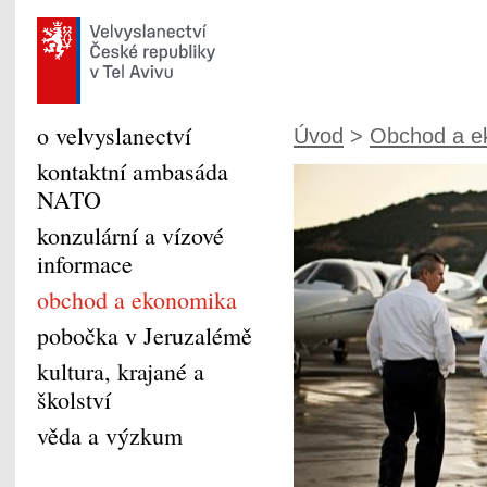
o velvyslanectví
Úvod
>
Obchod a e
kontaktní ambasáda
NATO
konzulární a vízové
informace
obchod a ekonomika
pobočka v Jeruzalémě
kultura, krajané a
školství
věda a výzkum