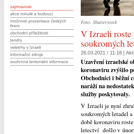
zajímavosti
akce minulé a budoucí
možnosti prezentace českých
Foto: Shutterstock
firem
V Izraeli rost
obchodní příležitosti
soukromých let
tendry
veletrhy v Izraeli
26.03.2021 / 11:18 |
Akt
informační zdroje
Uzavření izraelské o
souhrnná teritoriální informace
koronaviru zvýšilo 
Obchodníci i běžní c
naráží na nedostatek 
služby poskytovaly.
V Izraeli je nyní zhr
soukromých letadel a 
době koronaviru roste
letectví došlo v úno