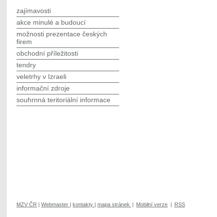
zajímavosti
akce minulé a budoucí
možnosti prezentace českých
firem
obchodní příležitosti
tendry
veletrhy v Izraeli
informační zdroje
souhrnná teritoriální informace
MZV ČR
|
Webmaster
|
kontakty
|
mapa stránek
|
Mobilní verze
|
RSS