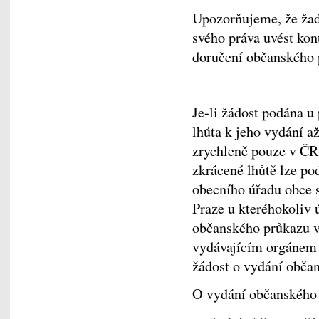
Upozorňujeme, že žada
svého práva uvést kon
doručení občanského
Je-li žádost podána u
lhůta k jeho vydání a
zrychleně pouze v ČR
zkrácené lhůtě lze pod
obecního úřadu obce 
Praze u kteréhokoliv 
občanského průkazu v
vydávajícím orgánem t
žádost o vydání obča
O vydání občanského