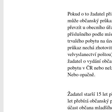
Pokud o to žadatel př
může občanský průkaz
převzít u obecního úř
příslušného podle mís
trvalého pobytu na úz
průkaz nechá zhotovit
velvyslanectví poštou
žadatel o vydání obč
pobytu v ČR nebo nelze
Nebo opačně.
Žadatel starší 15 let
let přebírá občanský 
účast občana mladš