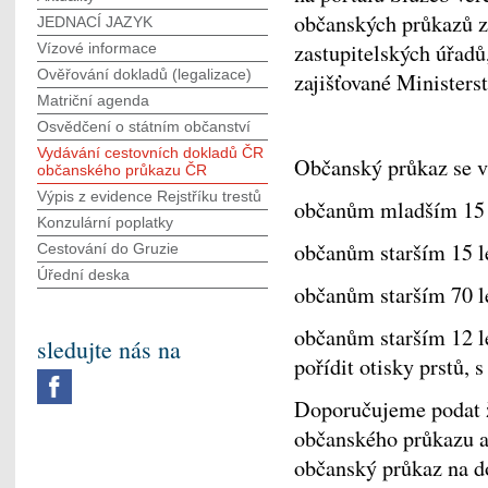
občanských průkazů ze
JEDNACÍ JAZYK
zastupitelských úřadů
Vízové informace
Ověřování dokladů (legalizace)
zajišťované Ministers
Matriční agenda
Osvědčení o státním občanství
Vydávání cestovních dokladů ČR
Občanský průkaz se v
občanského průkazu ČR
Výpis z evidence Rejstříku trestů
občanům mladším 15 le
Konzulární poplatky
občanům starším 15 le
Cestování do Gruzie
Úřední deska
občanům starším 70 le
občanům starším 12 l
sledujte nás na
pořídit otisky prstů, 
Doporučujeme podat ž
občanského průkazu a
občanský průkaz na do