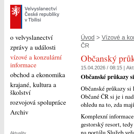
o velvyslanectví
Úvod
>
Vízové a kon
ČR
zprávy a události
Občanský prů
vízové a konzulární
informace
15.04.2026 / 08:15 |
Akt
obchod a ekonomika
Občanské průkazy si 
krajané, kultura a
Občanské průkazy si l
školství
Občané ČR si je i na
rozvojová spolupráce
ohledu na to, zda mají
Archiv
Komplexní informace 
gestorský resort, ted
na portálu Služeb veř
Aktuality