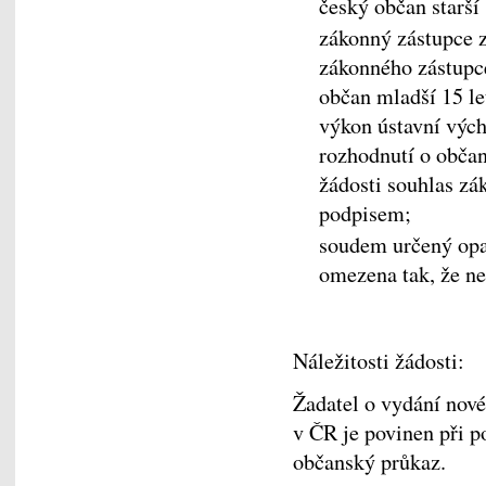
český občan starší 
zákonný zástupce z
zákonného zástupce
občan mladší 15 let
výkon ústavní vých
rozhodnutí o občan
žádosti souhlas zá
podpisem;
soudem určený opat
omezena tak, že ne
Náležitosti žádosti:
Žadatel o vydání nov
v ČR je povinen při po
občanský průkaz.