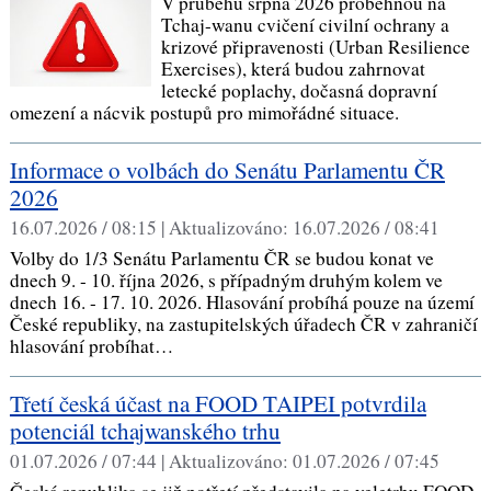
V průběhu srpna 2026 proběhnou na
Tchaj-wanu cvičení civilní ochrany a
krizové připravenosti (Urban Resilience
Exercises), která budou zahrnovat
letecké poplachy, dočasná dopravní
omezení a nácvik postupů pro mimořádné situace.
Informace o volbách do Senátu Parlamentu ČR
2026
16.07.2026 / 08:15 |
Aktualizováno:
16.07.2026 / 08:41
Volby do 1/3 Senátu Parlamentu ČR se budou konat ve
dnech 9. - 10. října 2026, s případným druhým kolem ve
dnech 16. - 17. 10. 2026. Hlasování probíhá pouze na území
České republiky, na zastupitelských úřadech ČR v zahraničí
hlasování probíhat…
Třetí česká účast na FOOD TAIPEI potvrdila
potenciál tchajwanského trhu
01.07.2026 / 07:44 |
Aktualizováno:
01.07.2026 / 07:45