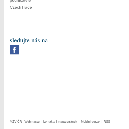
podnikatele
CzechTrade
sledujte nás na
MZV ČR
|
Webmaster
|
kontakty
|
mapa stránek
|
Mobilní verze
|
RSS