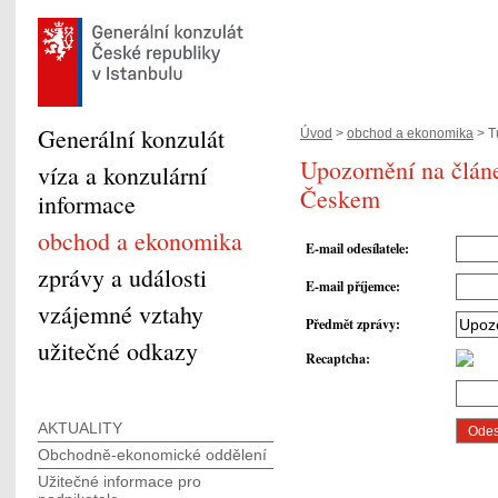
Generální konzulát
Úvod
>
obchod a ekonomika
> T
Upozornění na článe
víza a konzulární
Českem
informace
obchod a ekonomika
E-mail odesílatele
:
zprávy a události
E-mail příjemce
:
vzájemné vztahy
Předmět zprávy
:
užitečné odkazy
Recaptcha
:
AKTUALITY
Obchodně-ekonomické oddělení
Užitečné informace pro