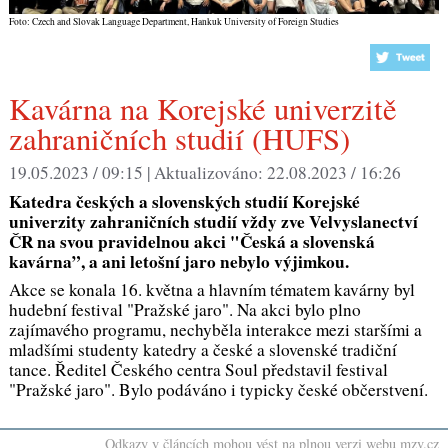
Foto: Czech and Slovak Language Department, Hankuk University of Foreign Studies
Kavárna na Korejské univerzitě
zahraničních studií (HUFS)
19.05.2023 / 09:15 |
Aktualizováno:
22.08.2023 / 16:26
Katedra českých a slovenských studií Korejské
univerzity zahraničních studií vždy zve Velvyslanectví
ČR na svou pravidelnou akci "Česká a slovenská
kavárna”, a ani letošní jaro nebylo výjimkou.
Akce se konala 16. května a hlavním tématem kavárny byl
hudební festival "Pražské jaro". Na akci bylo plno
zajímavého programu, nechyběla interakce mezi staršími a
mladšími studenty katedry a české a slovenské tradiční
tance. Ředitel Českého centra Soul představil festival
"Pražské jaro". Bylo podáváno i typicky české občerstvení.
Odkazy v článcích mohou vést na plnou verzi webu mzv.cz