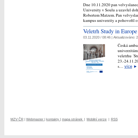
Dne 10.11.2020 pan velvyslane
University v Soulu a uzavřel do
Robertem Matzem. Pan velvyslanec
kampus univerzity a pohovořil
Veletrh Study in Europe
03.11.2020 / 08:46 |
Aktualizováno:
2
Česká ambas
univerzitám
veletrhu ´S
23.-24.11.2
s…
více
►
MZV ČR
|
Webmaster
|
kontakty
|
mapa stránek
|
Mobilní verze
|
RSS