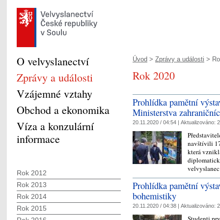
O velvyslanectví
Úvod
>
Zprávy a události
> Ro
Rok 2020
Zprávy a události
Vzájemné vztahy
Prohlídka pamětní výsta
Obchod a ekonomika
Ministerstva zahraničníc
Víza a konzulární
20.11.2020 / 04:54 |
Aktualizováno:
2
Představitel
informace
navštívili 
která vznikl
diplomatick
velvyslane
Rok 2012
Prohlídka pamětní výsta
Rok 2013
bohemistiky
Rok 2014
20.11.2020 / 04:38 |
Aktualizováno:
2
Rok 2015
Studenti pr