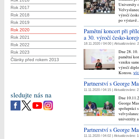
Rok 2016
University o
Rok 2017
Velvyslanect
výročí česk
Rok 2018
po výstav
Rok 2019
Pamětní koncert při příle
Rok 2020
a 30. výročí česko-kore
Rok 2021
18.11.2020 / 04:00 |
Aktualizováno:
2
Rok 2022
Dne 28. 10.
Rok 2023
pamětní konc
Články před rokem 2013
vzniku samo
výročí dipl
Koreou.
ví
Partnerství s George Ma
11.11.2020 / 04:15 |
Aktualizováno:
2
sledujte nás na
Dne 10.11.2
George Maso
spolupráci 
velvyslanec 
univerzity 
Partnerství s George Ma
11.11.2020 / 04:02 |
Aktualizováno:
1