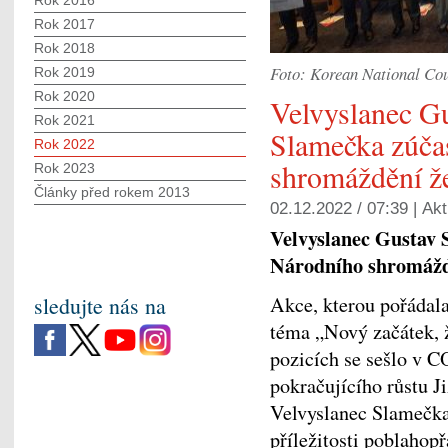
Rok 2016
Rok 2017
Rok 2018
Foto: Korean National Co
Rok 2019
Rok 2020
Velvyslanec G
Rok 2021
Slamečka zúčas
Rok 2022
shromáždění ž
Rok 2023
Články před rokem 2013
02.12.2022 / 07:39 |
Akt
Velvyslanec Gustav S
Národního shromážd
sledujte nás na
Akce, kterou pořádal
téma „Nový začátek, 
pozicích se sešlo v C
pokračujícího růstu J
Velvyslanec Slamečka s
příležitosti poblahop