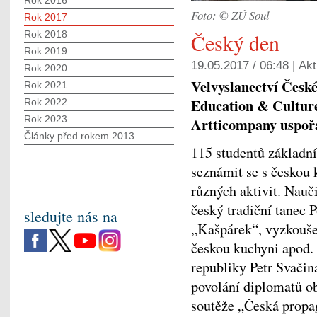
Rok 2016
Foto: © ZÚ Soul
Rok 2017
Rok 2018
Český den
Rok 2019
19.05.2017 / 06:48 |
Akt
Rok 2020
Velvyslanectví Česk
Rok 2021
Education & Culture
Rok 2022
Rok 2023
Artticompany uspoř
Články před rokem 2013
115 studentů základní
seznámit se s českou 
různých aktivit. Nauči
český tradiční tanec 
sledujte nás na
„Kašpárek“, vyzkouše
českou kuchyni apod.
republiky Petr Svačina
povolání diplomatů ob
soutěže „Česká propa