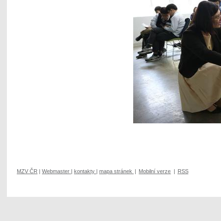
MZV ČR
|
Webmaster
|
kontakty
|
mapa stránek
|
Mobilní verze
|
RSS