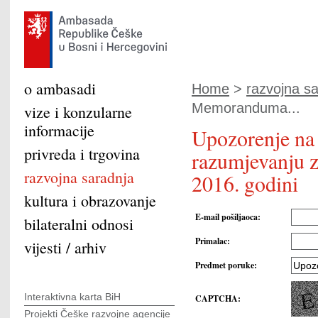
o ambasadi
Home
>
razvojna s
Memoranduma...
vize i konzularne
informacije
Upozorenje na
privreda i trgovina
razumjevanju za
razvojna saradnja
2016. godini
kultura i obrazovanje
E-mail pošiljaoca
:
bilateralni odnosi
Primalac
:
vijesti / arhiv
Predmet poruke
:
Interaktivna karta BiH
CAPTCHA
:
Projekti Češke razvojne agencije