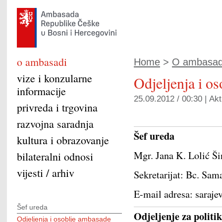
o ambasadi
Home
>
O ambasad
vize i konzularne
Odjeljenja i o
informacije
25.09.2012 / 00:30 |
Akt
privreda i trgovina
razvojna saradnja
Šef ureda
kultura i obrazovanje
Mgr. Jana K. Lolić Š
bilateralni odnosi
vijesti / arhiv
Sekretarijat: Bc. S
E-mail adresa: saraj
Šef ureda
Odjeljenje za politik
Odjeljenja i osoblje ambasade