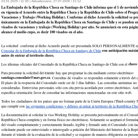
23.01.2025 / 11:30 |
Aktualizováno:
27.07.2026 / 21:12
La Embajada de la República Checa en Santiago de Chile informa que el 1 de noviemb
en vigencia el Acuerdo entre la República Checa y la República de Chile sobre el Prog
Vacaciones y Trabajo (Working Holiday). Conforme al dicho Acuerdo la solicitud se pr
únicamente en la Embajada de la República Checa en Santiago de Chile y se pueden em
visados de vacaciones y trabajo (Working Holiday) por año. Se anunciará en esta pági
alcance el medio cupo, es decir 100 visados en el año.
La solicitud conforme al dicho Acuerdo puede ser presentada SOLO PERSONALMENTE e
con anticipación máxi
Consular de la Embajada de la República Checa en Santiago de Chile
antes de entrar al territorio checo.
checo
Los idiomas oficiales del Consulado de la República Checa en Santiago de Chile son el
Para presentar la solicitud del trámite hay que programar la cita mediante correo electrónico:
santiago.consulate@mzv.gov.cz.
Consultas de visados se responden solamente a través del c
El plazo de la respuesta del Consulado suele ser de 3 días hábiles. Las consultas anónimas no
consideradas. Entrevistas personales sólo con cita previa acordada por correo electrónico. Ante
específica orientación favor de consultar las informaciones mencionadas en este sitio web.
Todos los ciudadanos de los países que no forman parte de la Unión Europea (Third-country N
que cumplir con
las siguientes condiciones y deberes al entrar al territorio de la República Che
La documentación al solicitar la visa Working Holiday se presenta personalmente en el Consul
República Checa completa y en forma física (no electrónica). Solamente se aceptará el formulari
del visado completamente y correctamente llenado, legible y firmado ante el Consulado (sin ta
solicitante puede ser entrevistado o interrogado a petición del Ministerio del Interior de la Re
durante el trámite de la evaluación de la solicitud y se requiere de manera obligatoria su prese