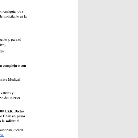
n cualquier otra
l solicitante en la
ente y, para el
ive),
eja
ca compleja o con
nsive Medical
válidas y
io del Interior
 2500 CZK. Dicho
e Chile en pesos
la solicitud.
ationals) tienen
ca.