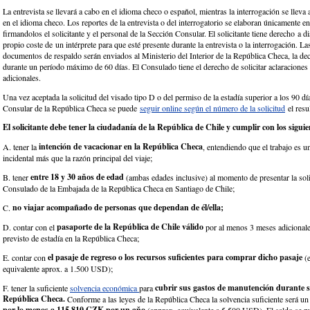
La entrevista se llevará a cabo en el idioma checo o espaňol, mientras la interrogación se lleva
en el idioma checo. Los reportes de la entrevista o del interrogatorio se elaboran únicamente e
firmandolos el solicitante y el personal de la Sección Consular. El solicitante tiene derecho a d
propio coste de un intérprete para que esté presente durante la entrevista o la interrogación. Las
documentos de respaldo serán enviados al Ministerio del Interior de la República Checa, la de
durante un período máximo de 60 días. El Consulado tiene el derecho de solicitar aclaracione
adicionales.
Una vez aceptada la solicitud del visado tipo D o del permiso de la estadía superior a los 90 dí
Consular de la República Checa se puede
seguir online según el número de la solicitud
el resu
El solicitante debe tener la ciudadanía de la República de Chile y cumplir con los siguie
intención de vacacionar en la República Checa
A. tener la
, entendiendo que el trabajo es u
incidental más que la razón principal del viaje;
entre 18 y 30 aňos de edad
B. tener
(ambas edades inclusive) al momento de presentar la soli
Consulado de la Embajada de la República Checa en Santiago de Chile;
no viajar acompañado de personas que dependan de él/ella;
C.
pasaporte de la República de Chile válido
D. contar con el
por al menos 3 meses adicionale
previsto de estadía en la República Checa;
el pasaje de regreso o los recursos suficientes para comprar dicho pasaje
E. contar con
(e
equivalente aprox. a 1.500 USD);
cubrir sus gastos de manutención durante s
F. tener la suficiente
solvencia económica
para
República Checa.
Conforme a las leyes de la República Checa la solvencia suficiente será un
por lo menos a 115.810 CZK por un aňo