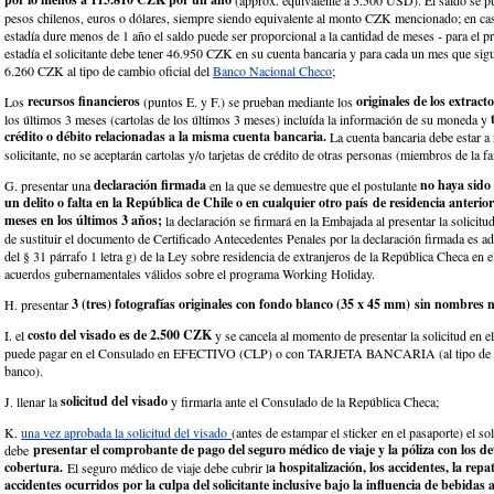
(approx. equivalente a 5.500 USD). El saldo se p
pesos chilenos, euros o dólares, siempre siendo equivalente al monto CZK mencionado; en cas
estadía dure menos de 1 año el saldo puede ser proporcional a la cantidad de meses - para el 
estadía el solicitante debe tener 46.950 CZK en su cuenta bancaria y para cada un mes que si
6.260 CZK al tipo de cambio oficial del
Banco Nacional Checo
;
recursos financieros
originales de los extract
Los
(puntos E. y F.) se prueban mediante los
t
los últimos 3 meses (cartolas de los últimos 3 meses) incluída la información de su moneda y
crédito o débito relacionadas a la misma cuenta bancaria.
La cuenta bancaria debe estar a
solicitante, no se aceptarán cartolas y/o tarjetas de crédito de otras personas (miembros de la fam
declaración firmada
no haya sido
G. presentar una
en la que se demuestre que el postulante
un delito o falta en la República de Chile o en cualquier otro país de residencia anterior
meses en los últimos 3 aňos;
la declaración se firmará en la Embajada al presentar la solicitu
de sustituir el documento de Certificado Antecedentes Penales por la declaración firmada es a
del § 31 párrafo 1 letra g) de la Ley sobre residencia de extranjeros de la República Checa en 
acuerdos gubernamentales válidos sobre el programa Working Holiday.
3 (tres) fotografías originales con fondo blanco (35 x 45 mm) sin nombres 
H. presentar
costo del visado es de 2.500 CZK
I. el
y se cancela al momento de presentar la solicitud en 
puede pagar en el Consulado en EFECTIVO (CLP) o con TARJETA BANCARIA (al tipo de 
banco).
solicitud del visado
J. llenar la
y firmarla ante el Consulado de la República Checa;
K.
una vez aprobada la solicitud del visado
(antes de estampar el sticker en el pasaporte) el sol
presentar el comprobante de pago del seguro médico de viaje y la póliza con los det
debe
cobertura.
a hospitalización, los accidentes, la repa
El seguro médico de viaje debe cubrir l
accidentes ocurridos por la culpa del solicitante inclusive bajo la influencia de bebidas 