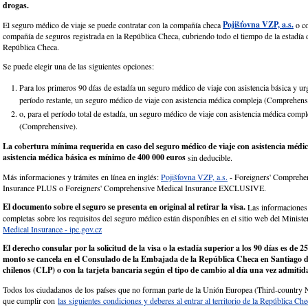
drogas.
Pojišťovna VZP, a.s.
El seguro médico de viaje se puede contratar con la compañía checa
o co
compañía de seguros registrada en la República Checa, cubriendo todo el tiempo de la estadía de
República Checa.
Se puede elegir una de las siguientes opciones:
Para los primeros 90 días de estadía un seguro médico de viaje con asistencia básica y urg
período restante, un seguro médico de viaje con asistencia médica compleja (Comprehens
o, para el período total de estadía, un seguro médico de viaje con asistencia médica compl
(Comprehensive).
La cobertura mínima requerida en caso del seguro médico de viaje con asistencia médi
asistencia médica básica es mínimo de 400 000 euros
sin deducible.
Más informaciones y trámites en línea en inglés:
Pojišťovna VZP, a.s.
- Foreigners' Comprehe
Insurance PLUS o Foreigners' Comprehensive Medical Insurance EXCLUSIVE.
El documento sobre el seguro se presenta en original al retirar la visa.
Las informaciones 
completas sobre los requisitos del seguro médico están disponibles en el sitio web del Minister
Medical Insurance - ipc.gov.cz
El derecho consular por la solicitud de la visa o la estadía superior a los 90 días es de
monto se cancela en el Consulado de la Embajada de la República Checa en Santiago d
chilenos (CLP) o con la tarjeta bancaria según el tipo de cambio al día una vez admitida 
Todos los ciudadanos de los países que no forman parte de la Unión Europea (Third-country N
que cumplir con
las siguientes condiciones y deberes al entrar al territorio de la República Che