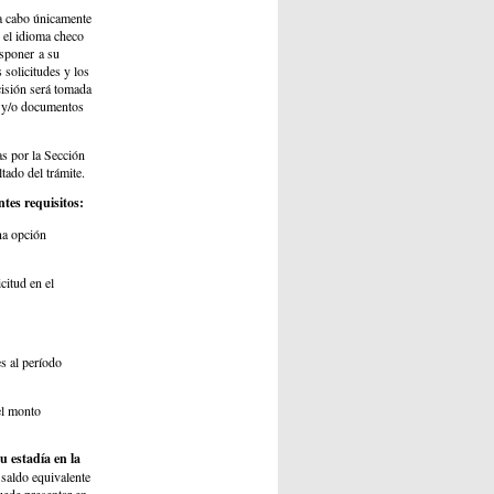
 a cabo únicamente
n el idioma checo
isponer a su
 solicitudes y los
cisión será tomada
s y/o documentos
as por la Sección
ltado del trámite.
ntes requisitos:
na opción
citud en el
s al período
l monto
u estadía en la
 saldo equivalente