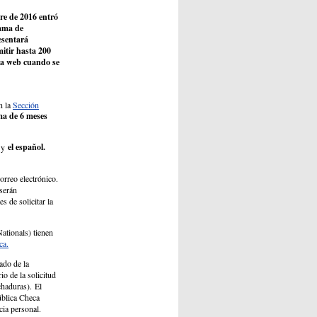
re de 2016 entró
rama de
esentará
itir hasta 200
na web cuando se
n la
Sección
ma de 6 meses
el espaňol.
y
orreo electrónico.
 serán
s de solicitar la
ationals) tienen
ca.
ado de la
o de la solicitud
chaduras). El
pública Checa
ncia personal.