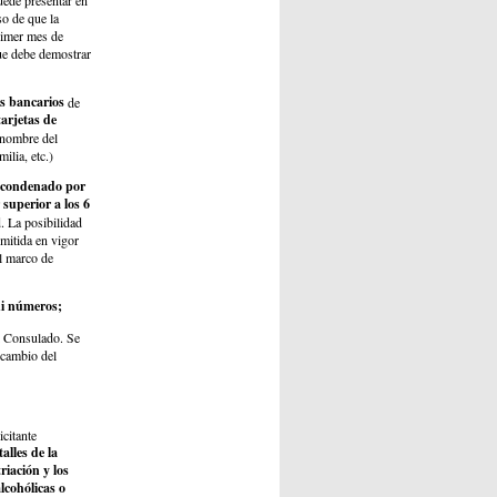
uede presentar en
o de que la
primer mes de
gue debe demostrar
os bancarios
de
arjetas de
 nombre del
ilia, etc.)
 condenado por
 superior a los 6
d. La posibilidad
dmitida en vigor
el marco de
ni números;
el Consulado. Se
cambio del
icitante
alles de la
triación y los
alcohólicas o